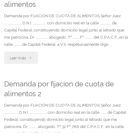
alimentos
matrimoniales
2"
Demanda por FIJACIÓN DE CUOTA DE ALIMENTOS Señor Juez:
……………………, D.N.I. ………………. con domicilio real en la calle ……………, de
Capital Federal, constituyendo domicilio legal junto al letrado que
me patrocina, Dr. …………….. abogado, Tº ……… Fº ……….. del C.P.A.C.F., en la
calle …………de Capital Federal, a V.S. respetuosamente digo: …
"Demanda
Leer más
por
fijacion
Demanda por fijacion de cuota de
alimentos 2
de
cuota
Demanda por FIJACIÓN DE CUOTA DE ALIMENTOS Señor Juez:
………………., D.N.I. ………………….., con domicilio real en la calle ……… de Capital
de
Federal, constituyendo domicilio legal junto al letrado que me
patrocina, Dr. ………., abogado, Tº 32 Fº 786 del C.P.A.C.F., en la calle
alimentos"