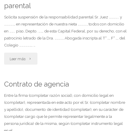
parental
filiación"
Solicita suspensión de la responsabilidad parental Sr. Juez ………….. y
……………, en representación de nuestra nieta …………., todos con domicilio
en …….. piso, Depto. ……, de esta Capital Federal, por su derecho, con el
patrocinio letrado de la Dra. …………, Abogada inscripta al T° …, F° …, del
Colegio ………………, …
"Suspensión
Leer más
de
la
Contrato de agencia
responsabilidad
Entre la firma (completar razón social), con domicilio legal en
(completar), representada en este acto por el Sr. (completar nombre
parental"
y apellido), documento de identidad (completar), en su carácter de
(completar cargo que le permite representar legalmente a la
persona jurídica) de la misma, según (completar instrumento legal
en el …