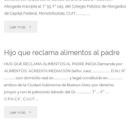
Abogada inscripta al T° 55, F° 145, del Colegio Público de Abogados
suprimir
de Capital Federal, Monotributista, CUIT……………, …
el
"Informacion
Leer más
paterno"
sumaria
inscribir
Hijo que reclama alimentos al padre
el
HIJO QUE RECLAMA ALIMENTOS AL PADRE INICIA Demanda por
ALIMENTOS. ACREDITA MEDIACIÓN Señor Juez: ……………………. D.N.I. N°
apellido
……………..con domicilio real en…………………. y legal constituido en………………..,
ambos de la Ciudad Autónoma de Buenos Aires, por derecho
materno
propio y con el patrocinio letrado del Dr. ………………., T° …. F° …..
en
C.P.A.C.F., C.U.I.T. …
primer
"Hijo
Leer más
lugar"
que