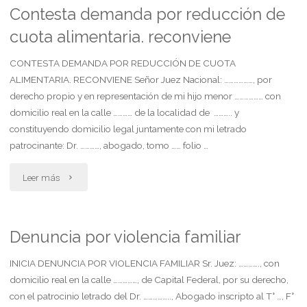
perjuicios
Contesta demanda por reducción de
cuota alimentaria. reconviene
accidente
de
CONTESTA DEMANDA POR REDUCCIÓN DE CUOTA
ALIMENTARIA. RECONVIENE Señor Juez Nacional: ………………, por
transito
derecho propio y en representación de mi hijo menor ……………… con
domicilio real en la calle ………… de la localidad de ……….. y
transporte
constituyendo domicilio legal juntamente con mi letrado
benévolo"
patrocinante: Dr. …………, abogado, tomo …… folio …
"Contesta
Leer más
demanda
por
Denuncia por violencia familiar
reducción
INICIA DENUNCIA POR VIOLENCIA FAMILIAR Sr. Juez: …………., con
domicilio real en la calle ……………, de Capital Federal, por su derecho,
de
con el patrocinio letrado del Dr. …………….., Abogado inscripto al T° …, F°