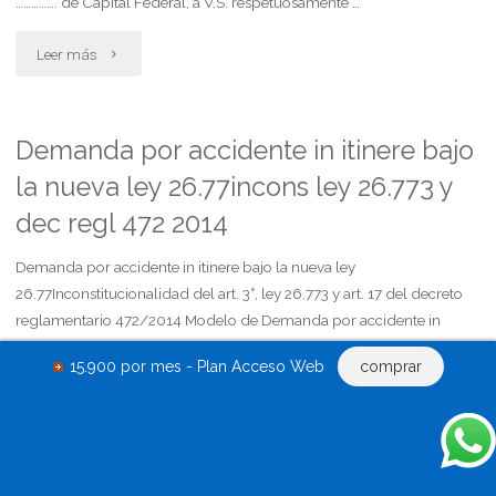
……………. de Capital Federal, a V.S. respetuosamente …
"Demanda
Leer más
por
fijacion
Demanda por accidente in itinere bajo
la nueva ley 26.77incons ley 26.773 y
de
dec regl 472 2014
cuota
Demanda por accidente in itinere bajo la nueva ley
de
26.77Inconstitucionalidad del art. 3°, ley 26.773 y art. 17 del decreto
alimentos
reglamentario 472/2014 Modelo de Demanda por accidente in
itinere Bajo la nueva ley 26.77Inconstitucionalidad del art. 3°, ley
2"
15.900 por mes - Plan Acceso Web
comprar
26.773 y su decreto reglamentario 472/2014 Sr. Juez: ……………,
nacionalidad ……………, estado …
"Demanda
Leer más
por