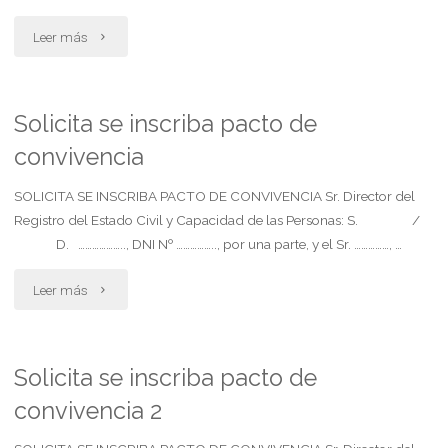
"Solicitan
Leer más
otorgamiento
de
Solicita se inscriba pacto de
convivencia
adopcion
plena"
SOLICITA SE INSCRIBA PACTO DE CONVIVENCIA Sr. Director del
Registro del Estado Civil y Capacidad de las Personas: S. /
D. ……………….., DNI Nº …………….., por una parte, y el Sr. ……………, …
"Solicita
Leer más
se
inscriba
Solicita se inscriba pacto de
convivencia 2
pacto