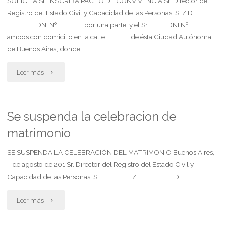
de
SOLICITA SE INSCRIBA PACTO DE CONVIVENCIA Sr. Director del
Registro del Estado Civil y Capacidad de las Personas: S. / D.
convivencia"
…………………., DNI Nº ………………., por una parte, y el Sr. …………, DNI Nº ……………….,
ambos con domicilio en la calle ………………. de ésta Ciudad Autónoma
de Buenos Aires, donde …
"Solicita
Leer más
se
inscriba
Se suspenda la celebracion de
matrimonio
pacto
de
SE SUSPENDA LA CELEBRACIÓN DEL MATRIMONIO Buenos Aires,
… de agosto de 201 Sr. Director del Registro del Estado Civil y
convivencia
Capacidad de las Personas: S. / D. …
2"
"Se
Leer más
suspenda