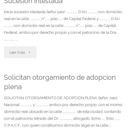
Sucesion intestada
de
Inicia sucesión intestada Señor juez: ……………, D.N.I. …………, con domicilio
real en la calle ……………, n°……, piso …., de Capital Federal y ……………, D.N.I.
una
…………, con domicilio real en la calle ……………, n°……, piso …., de Capital
Federal, ambos por derecho propio y con el patrocinio de la Dra.
sociedad
……………, …
de
"Sucesion
Leer más
hecho "
intestada"
Solicitan otorgamiento de adopcion
plena
SOLICITAN OTORGAMIENTO DE ADOPCIÓN PLENA Señor Juez
Nacional: ……………. y …………….., ambos por derecho propio, con el mismo
domicilio real ubicado en la calle ……………….. de esta ciudad, contando
con el patrocinio letrado del Dr. ………………, abogado, tomo ….. folio …….
C.P.A.C.F., con quien constituimos domicilio legal en la calle …