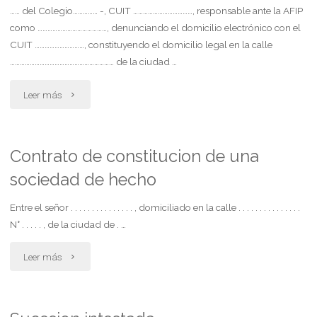
…… del Colegio…………… -, CUIT ………………………………, responsable ante la AFIP
como ……………………………………, denunciando el domicilio electrónico con el
riesgo
CUIT …………………………, constituyendo el domicilio legal en la calle
del
……………………………………………………… de la ciudad …
trabajo.
"Demanda
Leer más
leyes
por
24.557
despido.
Contrato de constitucion de una
y
sociedad de hecho
mobbing"
26.773"
Entre el señor . . . . . . . . . . . . . . . , domiciliado en la calle . . . . . . . . . . . . . . .
N° . . . . . , de la ciudad de . …
"Contrato
Leer más
de
constitucion