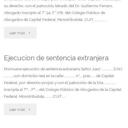
ambos
su derecho, con el patrocinio letrado del Dr. Guillermo Ferrero,
Abogado inscripto al T° 54, F° 778, del Colegio Público de
progenitores"
Abogados de Capital Federal, Monotributista, CUIT……………, …
"Exequatur
Leer más
y
reconocimiento
Ejecucion de sentencia extranjera
de
Promueve ejecución de sentencia extranjera Señor Juez: ……………, D.N.I.
…………, con domicilio real en la calle ……………, n°…, piso …., de Capital
sentencia
Federal, por derecho propio y con el patrocinio de la Dra. ……………,
inscripta al Tº…, Fº…, del Colegio Público de Abogados de la Capital
extranjera"
Federal, Monotributista ………, CUIT …
"Ejecucion
Leer más
de