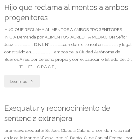
reclama
Hijo que reclama alimentos a ambos
progenitores
alimentos
al
HIJO QUE RECLAMA ALIMENTOS A AMBOS PROGENITORES
INICIA Demanda por ALIMENTOS. ACREDITA MEDIACIÓN Señor
padre"
Juez: ………………….., D.N.I. N° ……………..con domicilio real en………………… y legal
constituido en……………………….., ambos de la Ciudad Autónoma de
Buenos Aires, por derecho propio y con el patrocinio letrado del Dr.
………………, T° …. F° …. C.P.A.C.F., …
"Hijo
Leer más
que
reclama
Exequatur y reconocimiento de
sentencia extranjera
alimentos
a
promueve exequátur Sr. Juez Claudia Calandra, con domicilio real
en la calle Monroe N° 2134, piso 4°, Depto. C, de Capital Federal, por