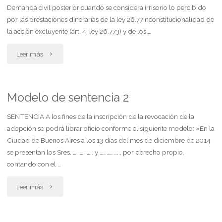
Demanda civil posterior cuando se considera irrisorio lo percibido
por las prestaciones dinerarias de la ley 26.77Inconstitucionalidad de
la acción excluyente (art. 4, ley 26.773) y de los …
"Modelo
Leer más
por
el
Modelo de sentencia 2
cúmulo.
SENTENCIA A los fines de la inscripción de la revocación de la
adopción se podrá librar oficio conforme el siguiente modelo: «En la
demanda
Ciudad de Buenos Aires a los 13 días del mes de diciembre de 2014
se presentan los Sres. …………….. y …………….., por derecho propio,
civil
contando con el …
post
"Modelo
Leer más
cdo
de
se