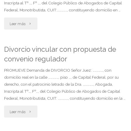
Inscripta al Tº …, Fº …, del Colegio Público de Abogados de Capital
Federal, Monotributista, CUIT:……………, constituyendo domicilio en …
"Divorcio
Leer más
vincular
con
Divorcio vincular con propuesta de
convenio regulador
convenio
regulador"
PROMUEVE Demanda de DIVORCIO Señor Juez: ……………, con
domicilio real en la calle ……………, piso …, de Capital Federal, por su
derecho, con el patrocinio letrado de la Dra. ……………, Abogada,
Inscripta al Tº…, Fº…, del Colegio Público de Abogados de Capital
Federal, Monotributista, CUIT: ……………, constituyendo domicilio en la …
"Divorcio
Leer más
vincular