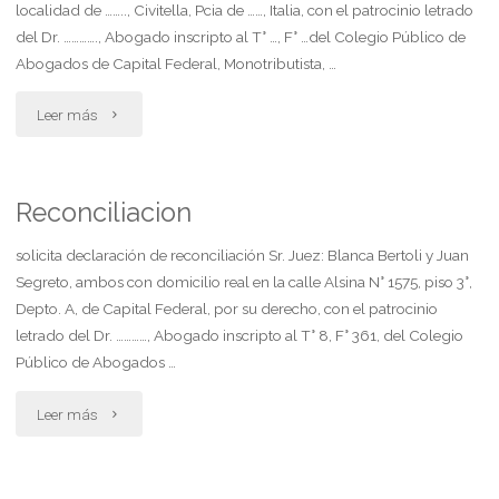
localidad de …….., Civitella, Pcia de ……, Italia, con el patrocinio letrado
del Dr. …………., Abogado inscripto al T° …, F° …del Colegio Público de
Abogados de Capital Federal, Monotributista, …
"Restitucion
Leer más
internacional
de
Reconciliacion
personas
solicita declaración de reconciliación Sr. Juez: Blanca Bertoli y Juan
Segreto, ambos con domicilio real en la calle Alsina N° 1575, piso 3°,
menores
Depto. A, de Capital Federal, por su derecho, con el patrocinio
letrado del Dr. …………, Abogado inscripto al T° 8, F° 361, del Colegio
de
Público de Abogados …
edad"
"Reconciliacion"
Leer más