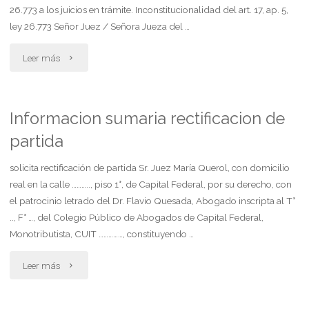
26.773 a los juicios en trámite. Inconstitucionalidad del art. 17, ap. 5,
art.
ley 26.773 Señor Juez / Señora Jueza del …
360
"Ius
Leer más
cpccn
superveniens.
8"
aplicación
Informacion sumaria rectificacion de
partida
de
la
solicita rectificación de partida Sr. Juez María Querol, con domicilio
real en la calle ……….., piso 1°, de Capital Federal, por su derecho, con
ley
el patrocinio letrado del Dr. Flavio Quesada, Abogado inscripta al T°
.., F° …, del Colegio Público de Abogados de Capital Federal,
26.773
Monotributista, CUIT ……………, constituyendo …
a
"Informacion
Leer más
los
sumaria
juicios