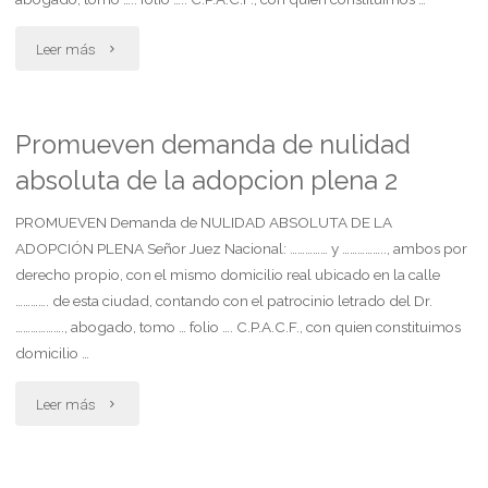
"Promueven
Leer más
demanda
de
Promueven demanda de nulidad
absoluta de la adopcion plena 2
nulidad
absoluta
PROMUEVEN Demanda de NULIDAD ABSOLUTA DE LA
ADOPCIÓN PLENA Señor Juez Nacional: …………… y …………….., ambos por
de
derecho propio, con el mismo domicilio real ubicado en la calle
…………. de esta ciudad, contando con el patrocinio letrado del Dr.
la
………………., abogado, tomo … folio …. C.P.A.C.F., con quien constituimos
adopcion
domicilio …
plena"
"Promueven
Leer más
demanda