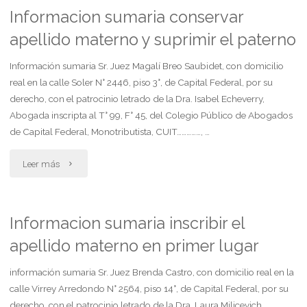
rectificacion
Informacion sumaria conservar
en
apellido materno y suprimir el paterno
de
trámite"
partida"
Información sumaria Sr. Juez Magalí Breo Saubidet, con domicilio
real en la calle Soler N° 2446, piso 3°, de Capital Federal, por su
derecho, con el patrocinio letrado de la Dra. Isabel Echeverry,
Abogada inscripta al T° 99, F° 45, del Colegio Público de Abogados
de Capital Federal, Monotributista, CUIT……………, …
"Informacion
Leer más
sumaria
conservar
Informacion sumaria inscribir el
apellido materno en primer lugar
apellido
materno
información sumaria Sr. Juez Brenda Castro, con domicilio real en la
calle Virrey Arredondo N° 2564, piso 14°, de Capital Federal, por su
y
derecho, con el patrocinio letrado de la Dra. Laura Milicevich,