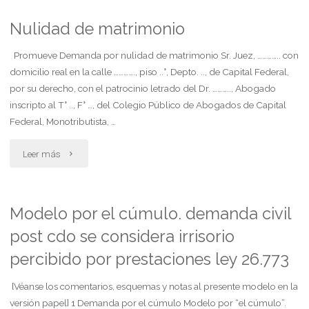
por
Nulidad de matrimonio
aumento
Promueve Demanda por nulidad de matrimonio Sr. Juez, ………….. con
domicilio real en la calle …………., piso ..°, Depto. .., de Capital Federal,
de
por su derecho, con el patrocinio letrado del Dr. ……….., Abogado
inscripto al T° .., F° …, del Colegio Público de Abogados de Capital
cuota
Federal, Monotributista, …
alimentaria
"Nulidad
Leer más
2"
de
matrimonio"
Modelo por el cúmulo. demanda civil
post cdo se considera irrisorio
percibido por prestaciones ley 26.773
[Véanse los comentarios, esquemas y notas al presente modelo en la
versión papel] 1 Demanda por el cúmulo Modelo por “el cúmulo”.