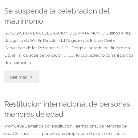
la
Se suspenda la celebracion del
matrimonio
celebracion
de
SE SUSPENDA LA CELEBRACIÓN DEL MATRIMONIO Buenos Aires,
de agosto de 201 Sr. Director del Registro del Estado Civil y
matrimonio"
Capacidad de las Personas: S. / D.- Tengo el agrado de dirigirme a
Ud. en mi carácter de tío del Sr. ……………, lo cual acredito con mi partida
de nacimiento …
"Se
Leer más
suspenda
la
Restitucion internacional de personas
menores de edad
celebracion
del
Promueve Demanda por Restitución Internacional de Menores de
edad Sr. Juez …………., por derecho propio, con domicilio real en la
matrimonio"