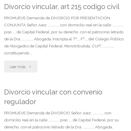
sentencia
Divorcio vincular, art 215 codigo civil
extranjera"
PROMUEVE Demanda de DIVORCIO POR PRESENTACIÓN
CONJUNTA Señor Juez: ……………, con domicilio real en la calle ……………,
piso …, de Capital Federal, por su derecho, con el patrocinio letrado
de la Dra. ……………, Abogada, Inscripta al Tº…, Fº…, del Colegio Público
de Abogados de Capital Federal, Monotributista, CUIT: ……………,
constituyendo …
"Divorcio
Leer más
vincular,
art
Divorcio vincular con convenio
regulador
215
codigo
PROMUEVE Demanda de DIVORCIO Señor Juez: ……………, con
domicilio real en la calle ……………, piso …, de Capital Federal, por su
civil"
derecho, con el patrocinio letrado de la Dra. ……………, Abogada,