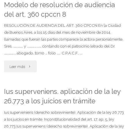
sentencia
Modelo de resolución de audiencia
considera
del art. 360 cpccn 8
2"
irrisorio
RESOLUCIÓN DE AUDIENCIA DEL ART. 360 CPCCN En la Ciudad
percibido
de Buenos Aires, a los 15 días del mes de noviembre de 2014,
llamadas que fueran las partes comparece la actora personalmente,
por
Sres. ………….. y ……………….., contando con el patrocinio letrado del Dr.
prestaciones
……………., abogado, tomo … folio …… C.P.A.C.F., …
ley
"Modelo
Leer más
26.773"
de
resolución
Ius superveniens. aplicación de la ley
26.773 a los juicios en trámite
de
audiencia
Ius superveniens (derecho sobreviniente). Aplicación de la ley 26.773
a los juicios en trámite. Inconstitucionalidad del art. 17, ap. 5, ley
del
26.773 Ius superveniens (derecho sobreviniente). Aplicación de la ley