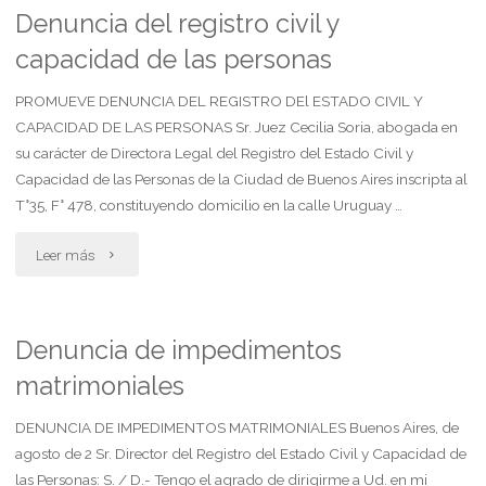
con
Denuncia del registro civil y
capacidad de las personas
propuesta
de
PROMUEVE DENUNCIA DEL REGISTRO DEl ESTADO CIVIL Y
CAPACIDAD DE LAS PERSONAS Sr. Juez Cecilia Soria, abogada en
convenio
su carácter de Directora Legal del Registro del Estado Civil y
Capacidad de las Personas de la Ciudad de Buenos Aires inscripta al
regulador"
T°35, F° 478, constituyendo domicilio en la calle Uruguay …
"Denuncia
Leer más
del
registro
Denuncia de impedimentos
matrimoniales
civil
y
DENUNCIA DE IMPEDIMENTOS MATRIMONIALES Buenos Aires, de
agosto de 2 Sr. Director del Registro del Estado Civil y Capacidad de
capacidad
las Personas: S. / D.- Tengo el agrado de dirigirme a Ud. en mi