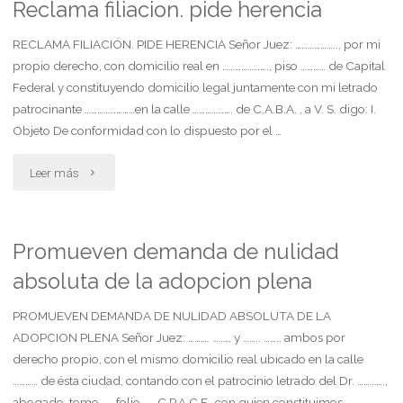
Reclama filiacion. pide herencia
RECLAMA FILIACIÓN. PIDE HERENCIA Señor Juez: ……………….., por mi
propio derecho, con domicilio real en …………………., piso ………… de Capital
Federal y constituyendo domicilio legal juntamente con mi letrado
patrocinante ……………………en la calle ………………. de C.A.B.A. , a V. S. digo: I.
Objeto De conformidad con lo dispuesto por el …
"Reclama
Leer más
filiacion.
pide
Promueven demanda de nulidad
absoluta de la adopcion plena
herencia"
PROMUEVEN DEMANDA DE NULIDAD ABSOLUTA DE LA
ADOPCION PLENA Señor Juez: ………. ……… y …….. …….. ambos por
derecho propio, con el mismo domicilio real ubicado en la calle
………… de ésta ciudad, contando con el patrocinio letrado del Dr. ………….,
abogado, tomo ….. folio ….. C.P.A.C.F., con quien constituimos …