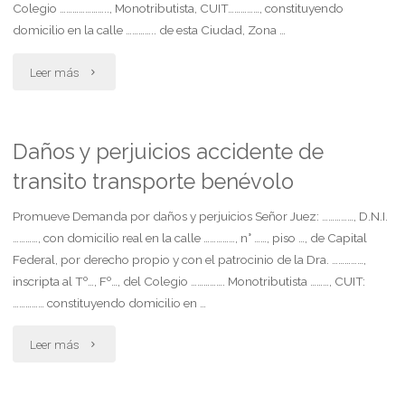
Colegio ………………….., Monotributista, CUIT……………, constituyendo
domicilio en la calle ………….. de esta Ciudad, Zona …
"Daño
Leer más
moral
por
Daños y perjuicios accidente de
transito transporte benévolo
falta
de
Promueve Demanda por daños y perjuicios Señor Juez: ……………, D.N.I.
…………, con domicilio real en la calle ……………, n° ……, piso …, de Capital
reconocimiento
Federal, por derecho propio y con el patrocinio de la Dra. ……………,
inscripta al Tº…, Fº…, del Colegio ……………. Monotributista ………, CUIT:
de
…………… constituyendo domicilio en …
filiación"
"Daños
Leer más
y