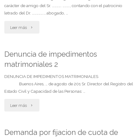
carácter de amigo del Sr. …………. ………., contando con el patrocinio
de
letrado del Dr. …………….., abogado, …
las
"Denuncia
Leer más
personas"
de
impedimentos
Denuncia de impedimentos
matrimoniales 2
matrimoniales"
DENUNCIA DE IMPEDIMENTOS MATRIMONIALES
Buenos Aires, … de agosto de 201 Sr. Director del Registro del
Estado Civil y Capacidad de las Personas: …
"Denuncia
Leer más
de
impedimentos
Demanda por fijacion de cuota de