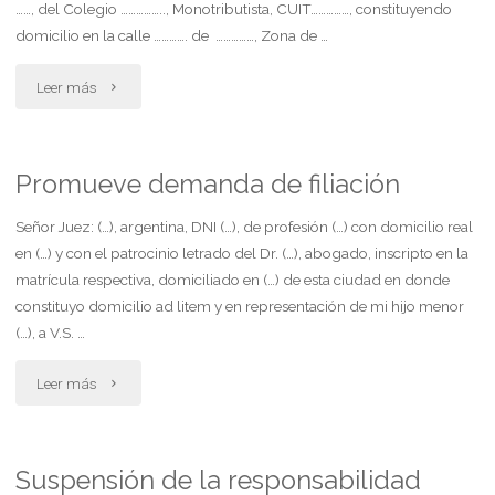
……, del Colegio …………….., Monotributista, CUIT……………, constituyendo
cuota
domicilio en la calle …………. de ……………, Zona de …
alimentaria.
"Denuncia
Leer más
reconviene"
por
violencia
Promueve demanda de filiación
familiar"
Señor Juez: (…), argentina, DNI (…), de profesión (…) con domicilio real
en (…) y con el patrocinio letrado del Dr. (…), abogado, inscripto en la
matrícula respectiva, domiciliado en (…) de esta ciudad en donde
constituyo domicilio ad litem y en representación de mi hijo menor
(…), a V.S. …
"Promueve
Leer más
demanda
de
Suspensión de la responsabilidad