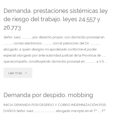
trabajador
Demanda. prestaciones sistémicas ley
de riesgo del trabajo. leyes 24.557 y
colocándose
26.773
en
Señor Juez: ……………, por derecho propio, con domicilio procesal en
situación
……………, correo electrónico ……………, con el patrocinio del Dr. ……………,
de
abogado, a quien designo mi apoderado conforme el poder
especial otorgado por ante autoridad judicial de la Provincia de ……,
despido
que acompaño, constituyendo domicilio procesal en …………… , a V.S. …
indirecto
"Demanda.
Leer más
por
prestaciones
mobbing"
sistémicas
Demanda por despido. mobbing
ley
INICIA DEMANDA POR DESPIDO Y COBRO INDEMNIZACIÓN POR
DAÑOS Señor Juez: ……………………………, abogado inscripto en el Tº …… Fº
de