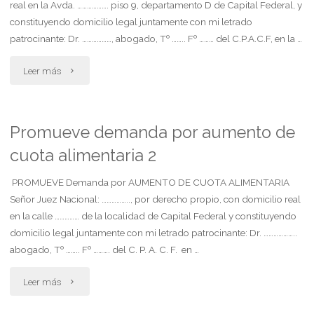
real en la Avda. ………………. piso 9, departamento D de Capital Federal, y
constituyendo domicilio legal juntamente con mi letrado
alimentaria"
patrocinante: Dr. ………………, abogado, Tº …….. Fº ……… del C.P.A.C.F, en la …
"Promueve
Leer más
demanda
para
Promueve demanda por aumento de
cuota alimentaria 2
calificar
como
PROMUEVE Demanda por AUMENTO DE CUOTA ALIMENTARIA
Señor Juez Nacional: …………….., por derecho propio, con domicilio real
propio
en la calle …………… de la localidad de Capital Federal y constituyendo
domicilio legal juntamente con mi letrado patrocinante: Dr. ………………..
un
abogado, Tº …….. Fº ………. del C. P. A. C. F. en …
bien"
"Promueve
Leer más
demanda