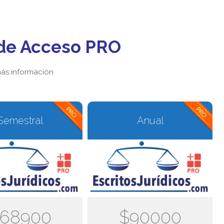
de Acceso PRO
ás información
Semestral
Anual
68900
$90000