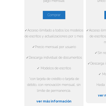
pago mensual
único
Comprar
✓Acceso ilimitado a todos los modelos
✓Acceso ilim
de escritos y actualizaciones por 1 mes
de escritos
m
✓Precio mensual por usuario
✓Sin re
✓Descarga individual de documentos
✓Descarga i
✓ Modelos de escritos
✓ Mo
*con tarjeta de crédito o tarjeta de
débito, con renovación mensual, sin
Hasta 
límite de permanencia.
ver 
ver más información