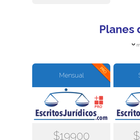
Planes 
m
Mensual
$19900
$