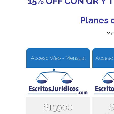
15% OFF CON QR Y
Planes 
m
Acceso Web - Mensual
Acceso 
$15900
$