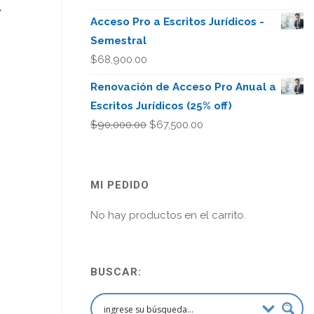
A
Acceso Pro a Escritos Jurídicos -
Semestral
$
68,900.00
Renovación de Acceso Pro Anual a
Escritos Jurídicos (25% off)
El
El
$
90,000.00
$
67,500.00
precio
precio
original
actual
era:
es:
MI PEDIDO
$90,000.00.
$67,500.00.
No hay productos en el carrito.
BUSCAR: