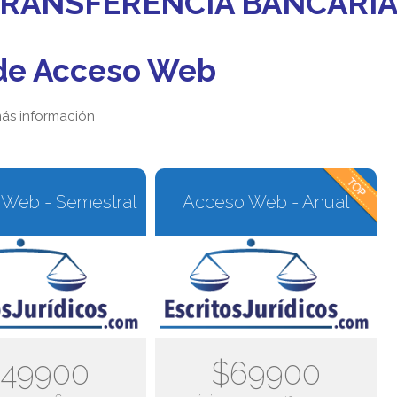
 TRANSFERENCIA BANCARI
de Acceso Web
ás información
Web - Semestral
Acceso Web - Anual
49900
$69900