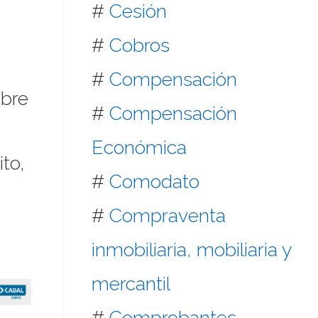
#
Cesión
#
Cobros
#
Compensación
mbre
#
Compensación
Económica
to,
#
Comodato
#
Compraventa
inmobiliaria, mobiliaria y
mercantil
#
Comprobantes