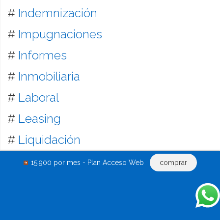
#
Indemnización
#
Impugnaciones
#
Informes
#
Inmobiliaria
#
Laboral
#
Leasing
#
Liquidación
#
Locación inmobiliaria y mobiliaria
15.900 por mes - Plan Acceso Web
comprar
#
Mandatos
#
Mandamientos