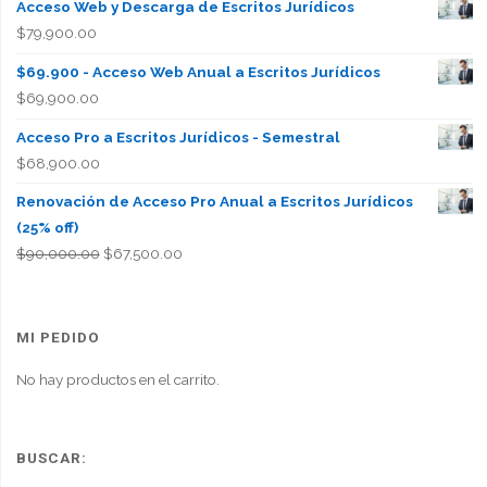
Acceso Web y Descarga de Escritos Jurídicos
$
79,900.00
$69.900 - Acceso Web Anual a Escritos Jurídicos
$
69,900.00
Acceso Pro a Escritos Jurídicos - Semestral
$
68,900.00
Renovación de Acceso Pro Anual a Escritos Jurídicos
(25% off)
El
El
$
90,000.00
$
67,500.00
precio
precio
original
actual
era:
es:
MI PEDIDO
$90,000.00.
$67,500.00.
No hay productos en el carrito.
BUSCAR: