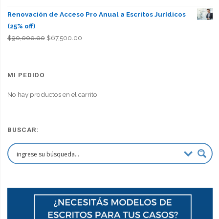
Renovación de Acceso Pro Anual a Escritos Jurídicos
(25% off)
El
El
$
90,000.00
$
67,500.00
precio
precio
original
actual
era:
es:
MI PEDIDO
$90,000.00.
$67,500.00.
No hay productos en el carrito.
BUSCAR: