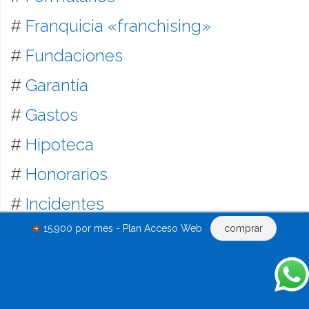
#
Franquicia «franchising»
#
Fundaciones
#
Garantía
#
Gastos
#
Hipoteca
#
Honorarios
#
Incidentes
15.900 por mes - Plan Acceso Web
comprar
#
Indemnización
#
Impugnaciones
#
Informes