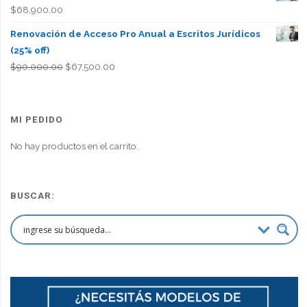
$
68,900.00
Renovación de Acceso Pro Anual a Escritos Jurídicos
(25% off)
El
El
$
90,000.00
$
67,500.00
precio
precio
original
actual
era:
es:
MI PEDIDO
$90,000.00.
$67,500.00.
No hay productos en el carrito.
BUSCAR: