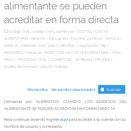
alimentante se pueden
acreditar en forma directa
Código Civil
/
código civil y comercial
/
COSTAS
/
CUOTA
ALIMENTARIA
/
derecho
/
Educación
/
Escritos Jurídicos
/
factura
/
FAMILIA
/
intereses
/
IVA
/
juez
/
LABORAL
/
Legislación
/
ley
/
MENORES
/
mensual
/
MONTO DE LA CUOTA ALIMENTARIA
/
niña
/
PAGO
/
PROCESAL CIVIL Y COMERCIAL
/
profesión
/
PRUEBA
/
prueba testimonial
/
SALUD
/
trabajo
Mis escritos
Ver escritos relacionados
Guardar
Demanda por ALIMENTOS. CUANDO LOS INGRESOS DEL
ALIMENTANTE SE PUEDEN ACREDITAR EN FORMA DIRECTA
Para continuar leyendo ingrese
aquí
para acceder a su cuenta con su
nombre de usuario y contraseña.