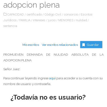
adopcion plena
CAPACIDAD
/
certificado
/
Código Civil
/
consorcio
/
Escritos
Jurídicos
/
FAMILIA
/
intereses
/
juicio
/
MENORES
/
nulidad
/
sentencia
Mis escritos
Ver escritos relacionados
Guardar
PROMUEVEN DEMANDA DE NULIDAD ABSOLUTA DE LA
ADOPCION PLENA
Señor Juez:
Para continuar leyendo ingrese
aquí
para acceder a su cuenta con su
nombre de usuario y contraseña.
¿Todavía no es usuario?