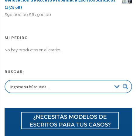
(25% off)
El
El
$
90,000.00
$
67,500.00
precio
precio
original
actual
era:
es:
MI PEDIDO
$90,000.00.
$67,500.00.
No hay productos en el carrito.
BUSCAR: