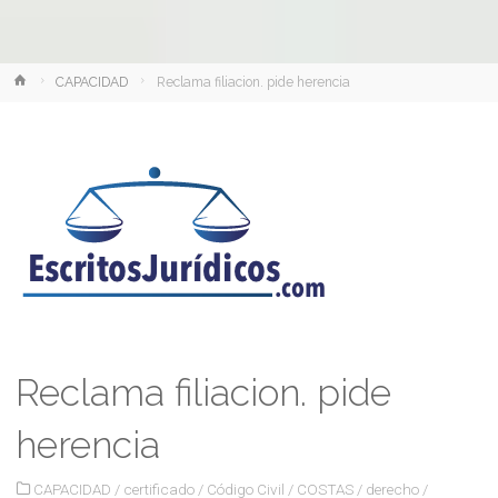
Inicio
CAPACIDAD
Reclama filiacion. pide herencia
Reclama filiacion. pide
herencia
CAPACIDAD
/
certificado
/
Código Civil
/
COSTAS
/
derecho
/