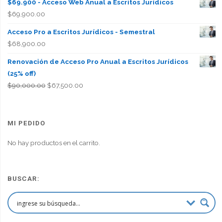
$69.900 - Acceso Web Anual a Escritos Jurídicos
$
69,900.00
Acceso Pro a Escritos Jurídicos - Semestral
$
68,900.00
Renovación de Acceso Pro Anual a Escritos Jurídicos
(25% off)
El
El
$
90,000.00
$
67,500.00
precio
precio
original
actual
era:
es:
MI PEDIDO
$90,000.00.
$67,500.00.
No hay productos en el carrito.
BUSCAR: