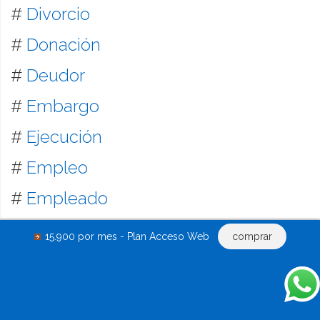
#
Divorcio
#
Donación
#
Deudor
#
Embargo
#
Ejecución
#
Empleo
#
Empleado
#
Estatutos
15.900 por mes - Plan Acceso Web
comprar
#
Fianza
#
Fondo de comercio