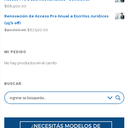
$
68,900.00
Renovación de Acceso Pro Anual a Escritos Jurídicos
(25% off)
El
El
$
90,000.00
$
67,500.00
precio
precio
original
actual
era:
es:
MI PEDIDO
$90,000.00.
$67,500.00.
No hay productos en el carrito.
BUSCAR: