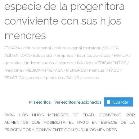
especie de la progenitora
conviviente con sus hijos
menores
CABA
/
cláusula penal
/
cláusula penal moratoria
/
CUOTA
ALIMENTARIA
/
Educación
/
empresa
/
Escritos Jurídicos
/
FAMILIA
/
garantías
/
indemnización
/
intereses
/
IVA
/
ley
/
MEDICAMENTOS
/
medicina
/
MEDICINA PREPAGA
/
MENORES
/
mensual
/
PAGO
/
PRACTICA
/
premios
/
profesión
/
SALUD
/
servicios
Mis escritos
Ver escritos relacionados
Guardar
PARA LOS HIJOS MENORES DE EDAD. CONVENIO POR
ALIMENTOS QUE POSIBILITA EL PAGO EN ESPECIE DE LA
PROGENITORA CONVIVIENTE CON SUS HIJOS MENORES