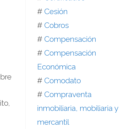
#
Cesión
#
Cobros
#
Compensación
#
Compensación
Económica
mbre
#
Comodato
#
Compraventa
to,
inmobiliaria, mobiliaria y
mercantil