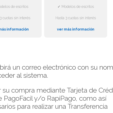
delos de escritos
✓ Modelos de escritos
3 cuotas sin interés
Hasta 3 cuotas sin interés
más información
ver más información
ibirá un correo electrónico con su no
eder al sistema.
su compra mediante Tarjeta de Crédi
de PagoFacil y/o RapiPago, como así
rios para realizar una Transferencia