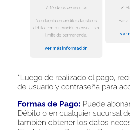
✓ Modelos de escritos
✓ Mo
*con tarjeta de crédito o tarjeta de
Hasta 
débito, con renovación mensual, sin
ver 
límite de permanencia.
ver más información
*Luego de realizado el pago, rec
de usuario y contraseña para acc
Formas de Pago:
Puede abonar 
Débito o en cualquier sucursal 
también obtener los datos necesa