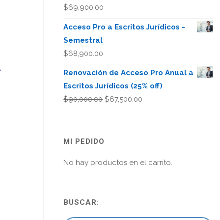
$
69,900.00
Acceso Pro a Escritos Jurídicos -
Semestral
$
68,900.00
A
Renovación de Acceso Pro Anual a
Escritos Jurídicos (25% off)
El
El
$
90,000.00
$
67,500.00
precio
precio
original
actual
era:
es:
MI PEDIDO
$90,000.00.
$67,500.00.
No hay productos en el carrito.
BUSCAR: