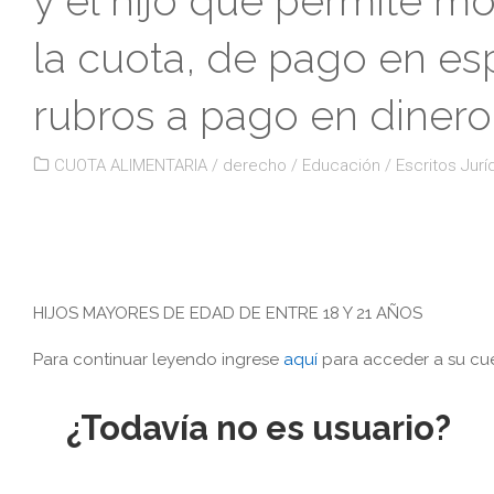
y el hijo que permite mo
la cuota, de pago en e
rubros a pago en dinero
CUOTA ALIMENTARIA
/
derecho
/
Educación
/
Escritos Jurí
HIJOS MAYORES DE EDAD DE ENTRE 18 Y 21 AÑOS
Para continuar leyendo ingrese
aquí
para acceder a su cue
¿Todavía no es usuario?