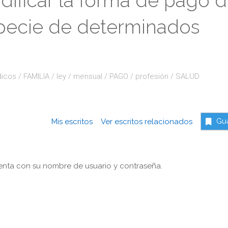
dificar la forma de pago 
specie de determinados
dicos
/
FAMILIA
/
ley
/
mensual
/
PAGO
/
profesión
/
SALUD
Mis escritos
Ver escritos relacionados
Gu
nta con su nombre de usuario y contraseña.