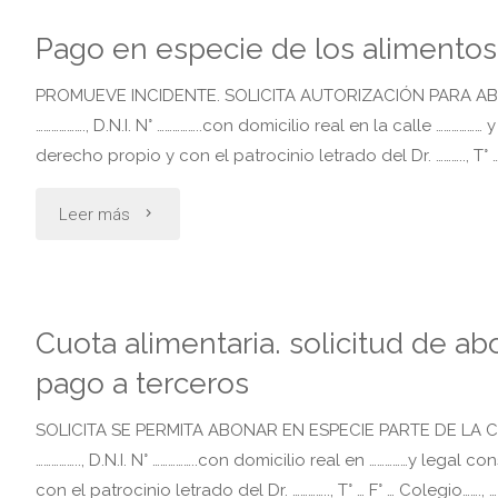
perjuicios
Pago en especie de los alimentos
accidente
PROMUEVE INCIDENTE. SOLICITA AUTORIZACIÓN PARA A
de
………………., D.N.I. N° ……………..con domicilio real en la calle ……………
derecho propio y con el patrocinio letrado del Dr. ……….., T° …
transito
"Pago
Leer más
transporte
en
benévolo"
especie
Cuota alimentaria. solicitud de a
de
pago a terceros
los
SOLICITA SE PERMITA ABONAR EN ESPECIE PARTE DE LA
…………….., D.N.I. N° ……………..con domicilio real en ……………y legal 
alimentos
con el patrocinio letrado del Dr. ………….., T° … F° … Colegio……., …