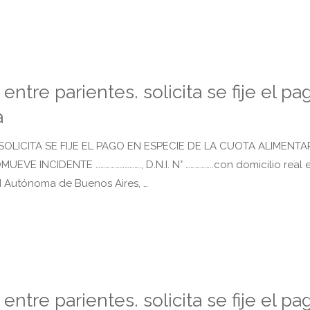
ntre parientes. solicita se fije el pa
a
OLICITA SE FIJE EL PAGO EN ESPECIE DE LA CUOTA ALIMENTA
VE INCIDENTE ………………………., D.N.I. N° ……………..con domicilio real 
ad Autónoma de Buenos Aires, …
ntre parientes. solicita se fije el pa