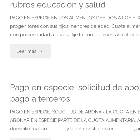
rubros educacion y salud
el
PAGO EN ESPECIE EN LOS ALIMENTOS DEBIDOS A LOS HIJ
progenitores con sus hijos menores de edad. Cuota alimen
pago
con posterioridad a que se fije la cuota alimentaria al pro
a
"Solicita
Leer más
terceros"
que
se
Pago en especie. solicitud de abo
descuente
pago a terceros
de
PAGO EN ESPECIE. SOLICITUD DE ABONAR LA CUOTA EN E
ABONAR EN ESPECIE PARTE DE LA CUOTA ALIMENTARIA, A T
la
domicilio real en ………………….. y legal constituido en…………………….
cuota