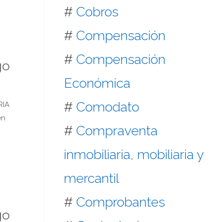
#
Cobros
#
Compensación
#
Compensación
go
Económica
#
Comodato
RIA
en
#
Compraventa
inmobiliaria, mobiliaria y
mercantil
#
Comprobantes
go