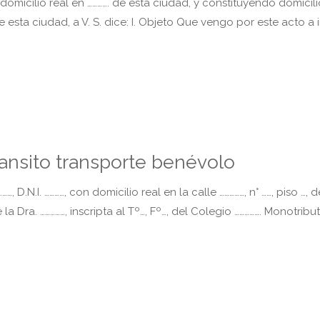
 domicilio real en …………. de esta ciudad, y constituyendo domicili
esta ciudad, a V. S. dice: I. Objeto Que vengo por este acto a i
ransito transporte benévolo
.N.I. …………, con domicilio real en la calle ……………, n° ……, piso …, d
a Dra. ……………, inscripta al Tº…, Fº…, del Colegio ……………. Monotribut