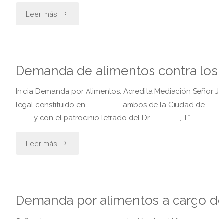
"Demanda
Leer más
incidental.
alimentos.
Demanda de alimentos contra los
aumento
Inicia Demanda por Alimentos. Acredita Mediación Señor Juez: 
de
legal constituido en ………………………., ambos de la Ciudad de ……………, e
…………….y con el patrocinio letrado del Dr. ……………………, T° …
la
"Demanda
Leer más
cuota
de
alimentaria"
alimentos
Demanda por alimentos a cargo de
contra