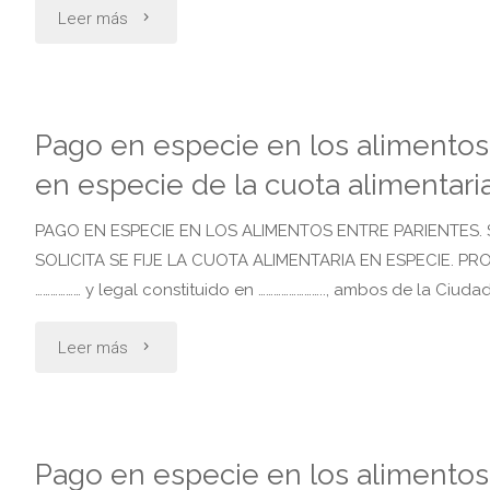
"Pago
Leer más
lo
en
abonado
especie.
en
Pago en especie en los alimentos e
solicitud
en especie de la cuota alimentari
especie
de
en
PAGO EN ESPECIE EN LOS ALIMENTOS ENTRE PARIENTES. S
SOLICITA SE FIJE LA CUOTA ALIMENTARIA EN ESPECIE. PROMUE
abonar
los
……………… y legal constituido en …………………….., ambos de la Ciud
la
rubros
"Pago
Leer más
cuota
educacion
en
en
y
especie
especie
Pago en especie en los alimentos e
salud"