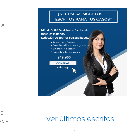
IA
OS
ver últimos escritos
pio y