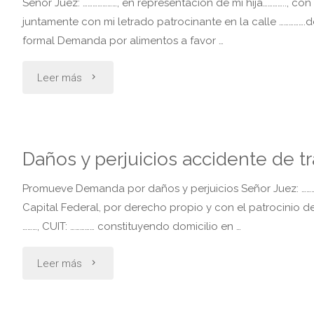
Señor Juez: …………………, en representación de mi hija………….., con
los
juntamente con mi letrado patrocinante en la calle …………….de 
formal Demanda por alimentos a favor …
abuelos"
"Demanda
Leer más
por
alimentos
Daños y perjuicios accidente de t
a
Promueve Demanda por daños y perjuicios Señor Juez: ……………, D
cargo
Capital Federal, por derecho propio y con el patrocinio de l
………, CUIT: …………… constituyendo domicilio en …
del
"Daños
Leer más
progenitor
y
afin"