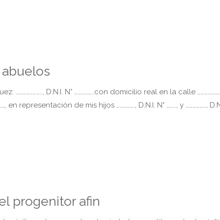
 abuelos
………………….., D.N.I. N° ……………..con domicilio real en la calle ………………
n representación de mis hijos ……………., D.N.I. N° …….., y ………………, D.N.
l progenitor afin