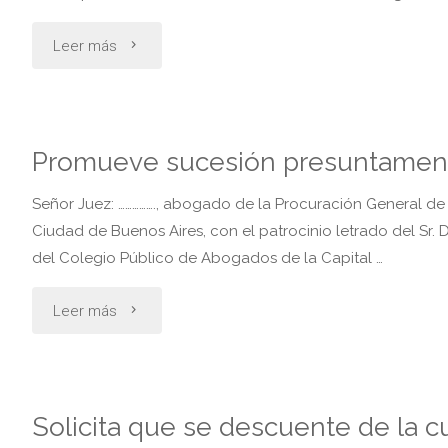
a
"Cuota
Leer más
hijos
alimentaria.
menores"
solicitud
Promueve sucesión presuntamen
de
Señor Juez: ……………., abogado de la Procuración General de
abonar
Ciudad de Buenos Aires, con el patrocinio letrado del Sr. Dir
del Colegio Público de Abogados de la Capital …
la
"Promueve
Leer más
cuota
sucesión
en
presuntamente
especie
Solicita que se descuente de la c
vacante"
mediante