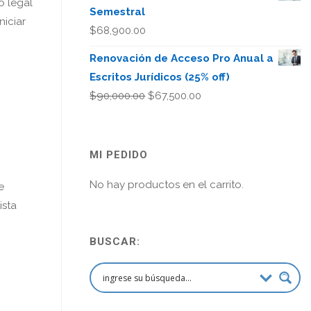
o legal
Semestral
niciar
$
68,900.00
Renovación de Acceso Pro Anual a
Escritos Jurídicos (25% off)
El
El
$
90,000.00
$
67,500.00
precio
precio
original
actual
era:
es:
MI PEDIDO
$90,000.00.
$67,500.00.
No hay productos en el carrito.
e
ista
BUSCAR: