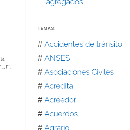
agregados
TEMAS:
#
Accidentes de tránsito
#
ANSES
 la
…, F°…,
#
Asociaciones Civiles
#
Acredita
#
Acreedor
#
Acuerdos
#
Agrario