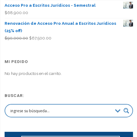
Acceso Pro a Escritos Jurídicos - Semestral
$
68,900.00
Renovación de Acceso Pro Anual a Escritos Jurídicos
(25% off)
El
El
$
90,000.00
$
67,500.00
precio
precio
original
actual
era:
es:
MI PEDIDO
$90,000.00.
$67,500.00.
No hay productos en el carrito.
BUSCAR: