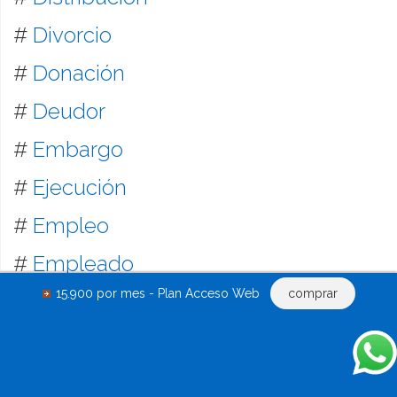
#
Divorcio
#
Donación
#
Deudor
#
Embargo
#
Ejecución
#
Empleo
#
Empleado
15.900 por mes - Plan Acceso Web
comprar
#
Estatutos
#
Fianza
#
Fondo de comercio