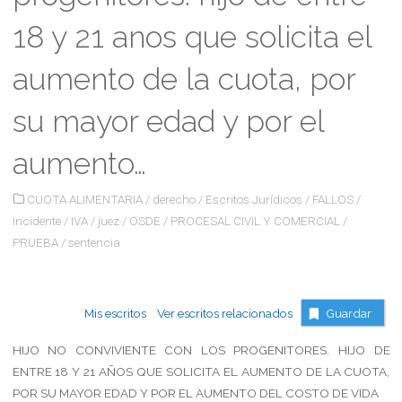
18 y 21 anos que solicita el
aumento de la cuota, por
su mayor edad y por el
aumento…
CUOTA ALIMENTARIA
/
derecho
/
Escritos Jurídicos
/
FALLOS
/
Incidente
/
IVA
/
juez
/
OSDE
/
PROCESAL CIVIL Y COMERCIAL
/
PRUEBA
/
sentencia
Mis escritos
Ver escritos relacionados
Guardar
HIJO NO CONVIVIENTE CON LOS PROGENITORES. HIJO DE
ENTRE 18 Y 21 AÑOS QUE SOLICITA EL AUMENTO DE LA CUOTA,
POR SU MAYOR EDAD Y POR EL AUMENTO DEL COSTO DE VIDA