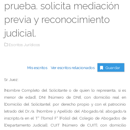
prueba. solicita mediación
previa y reconocimiento
judicial.
Escritos Jurídicos
Mis escritos
Ver escritos relacionados
Guardar
Sr. Juez:
[Nombre Completo del Solicitante o de quien lo representa, si es
menor de edad]
, DNI [Número de DNI], con domicilio real en
[Domicilio del Solicitante], por derecho propio y con el patrocinio
letrado del Dr./a. [Nombre y Apellido del Abogado/a], abogado/a
inscripto/a en el T° [Tomo] F° [Folio] del Colegio de Abogados de
[Departamento Judicial], CUIT [Número de CUIT], con domicilio