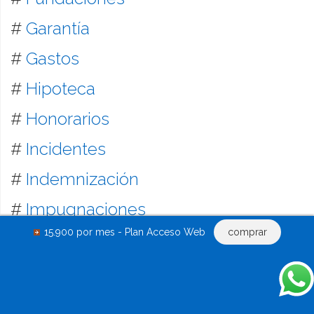
#
Garantía
#
Gastos
#
Hipoteca
#
Honorarios
#
Incidentes
#
Indemnización
#
Impugnaciones
15.900 por mes - Plan Acceso Web
comprar
#
Informes
#
Inmobiliaria
#
Laboral