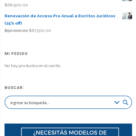
$
68,900.00
Renovación de Acceso Pro Anual a Escritos Jurídicos
(25% off)
El
El
$
90,000.00
$
67,500.00
precio
precio
original
actual
era:
es:
MI PEDIDO
$90,000.00.
$67,500.00.
No hay productos en el carrito.
BUSCAR: