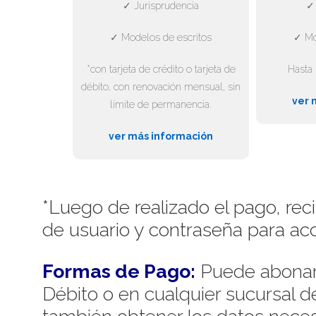
✓ Jurisprudencia
✓ 
✓ Modelos de escritos
✓ Mo
*con tarjeta de crédito o tarjeta de
Hasta 
débito, con renovación mensual, sin
ver 
límite de permanencia.
ver más información
*Luego de realizado el pago, rec
de usuario y contraseña para acc
Formas de Pago:
Puede abonar 
Débito o en cualquier sucursal 