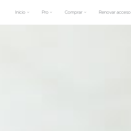
Saltar
Inicio
Pro
Comprar
Renovar acceso
al
contenido