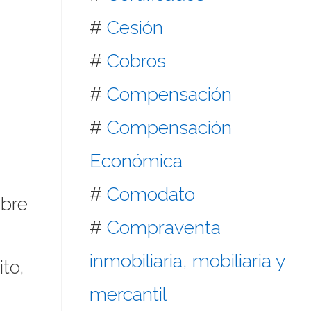
#
Cesión
#
Cobros
#
Compensación
#
Compensación
Económica
#
Comodato
mbre
#
Compraventa
inmobiliaria, mobiliaria y
to,
mercantil