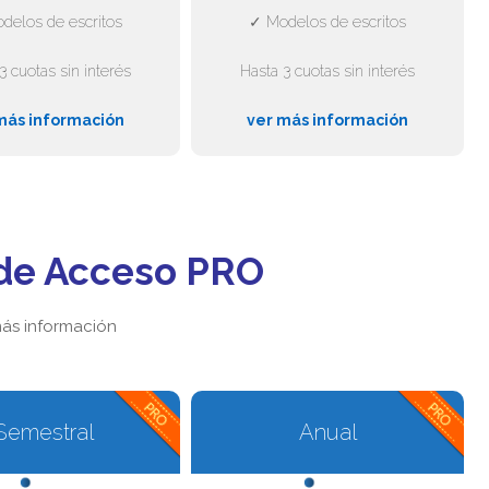
delos de escritos
✓ Modelos de escritos
3 cuotas sin interés
Hasta 3 cuotas sin interés
más información
ver más información
de Acceso PRO
ás información
Semestral
Anual