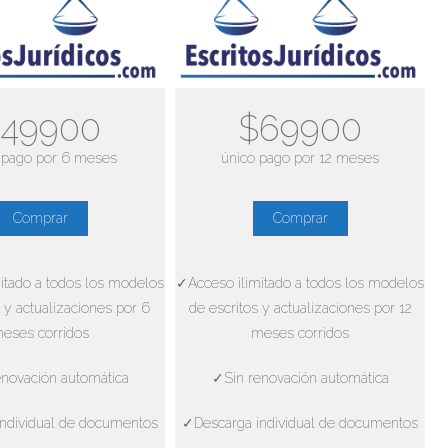
49900
$69900
 pago por 6 meses
único pago por 12 meses
Comprar
Comprar
itado a todos los modelos
✓Acceso ilimitado a todos los modelos
 y actualizaciones por 6
de escritos y actualizaciones por 12
eses corridos
meses corridos
novación automática
✓Sin renovación automática
ndividual de documentos
✓Descarga individual de documentos