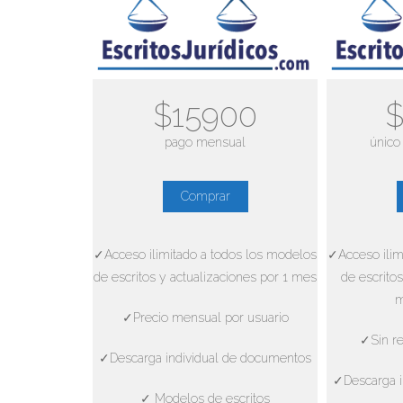
$15900
$
pago mensual
único
Comprar
✓Acceso ilimitado a todos los modelos
✓Acceso ilim
de escritos y actualizaciones por 1 mes
de escritos
m
✓Precio mensual por usuario
✓Sin re
✓Descarga individual de documentos
✓Descarga i
✓ Modelos de escritos