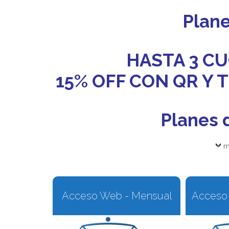
Plan
HASTA 3 CU
15% OFF CON QR Y
Planes 
m
Acceso Web - Mensual
Acceso 