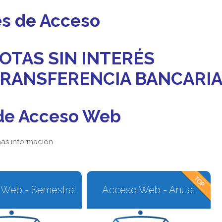
es de Acceso
OTAS SIN INTERÉS
 TRANSFERENCIA BANCARI
de Acceso Web
ás información
Web - Semestral
Acceso Web - Anual