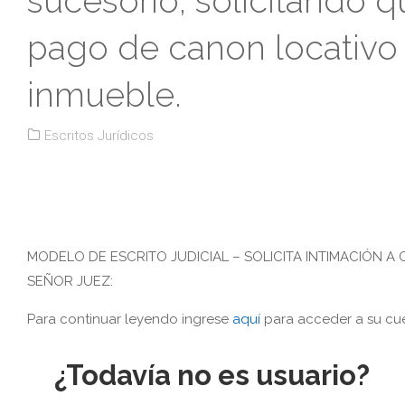
sucesorio, solicitando q
pago de canon locativo 
inmueble.
Escritos Jurídicos
MODELO DE ESCRITO JUDICIAL – SOLICITA INTIMACIÓN
SEÑOR JUEZ:
Para continuar leyendo ingrese
aquí
para acceder a su cue
¿Todavía no es usuario?