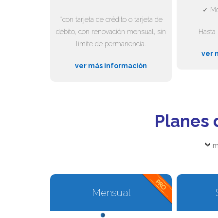
✓ Mo
*con tarjeta de crédito o tarjeta de
débito, con renovación mensual, sin
Hasta 
límite de permanencia.
ver 
ver más información
Planes 
m
Mensual