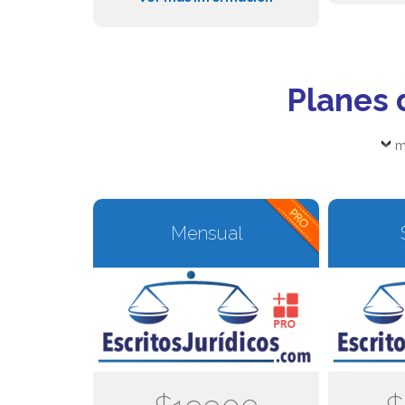
Planes 
m
Mensual