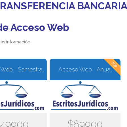
 TRANSFERENCIA BANCARI
de Acceso Web
ás información
Web - Semestral
Acceso Web - Anual
49900
$69900