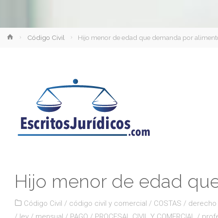
Inicio
Código Civil
Hijo menor de edad que demanda por alimento
Hijo menor de edad que
Código Civil
/
código civil y comercial
/
COSTAS
/
derecho
/
ley
/
mensual
/
PAGO
/
PROCESAL CIVIL Y COMERCIAL
/
prof