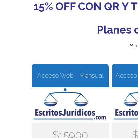
15% OFF CON QR Y
Planes 
m
Acceso Web - Mensual
Acceso 
$15900
$