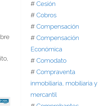
#
Cesión
#
Cobros
#
Compensación
mbre
#
Compensación
Económica
to,
#
Comodato
#
Compraventa
inmobiliaria, mobiliaria y
mercantil
#
Comprobantes