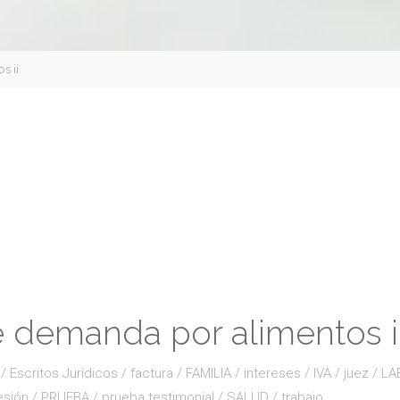
s ii
 demanda por alimentos i
/
Escritos Jurídicos
/
factura
/
FAMILIA
/
intereses
/
IVA
/
juez
/
LA
esión
/
PRUEBA
/
prueba testimonial
/
SALUD
/
trabajo