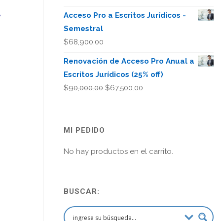
A
Acceso Pro a Escritos Jurídicos -
Semestral
$
68,900.00
Renovación de Acceso Pro Anual a
Escritos Jurídicos (25% off)
El
El
$
90,000.00
$
67,500.00
precio
precio
original
actual
era:
es:
MI PEDIDO
$90,000.00.
$67,500.00.
No hay productos en el carrito.
BUSCAR: