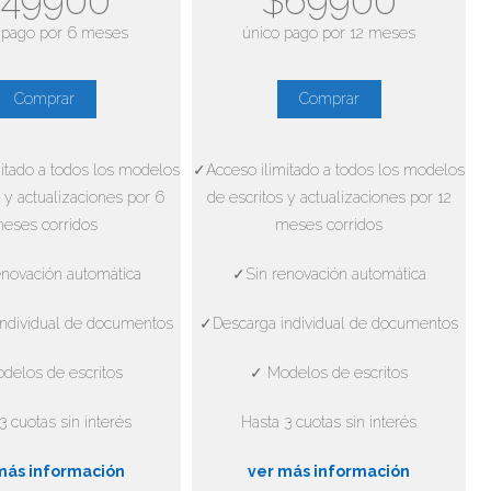
49900
$69900
 pago por 6 meses
único pago por 12 meses
Comprar
Comprar
itado a todos los modelos
✓Acceso ilimitado a todos los modelos
 y actualizaciones por 6
de escritos y actualizaciones por 12
eses corridos
meses corridos
novación automática
✓Sin renovación automática
ndividual de documentos
✓Descarga individual de documentos
delos de escritos
✓ Modelos de escritos
3 cuotas sin interés
Hasta 3 cuotas sin interés
más información
ver más información