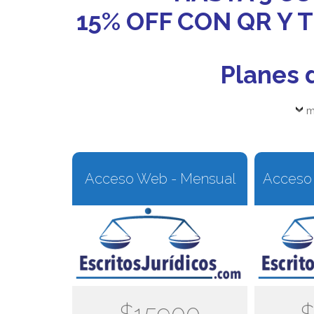
15% OFF CON QR Y
Planes 
m
Acceso Web - Mensual
Acceso 