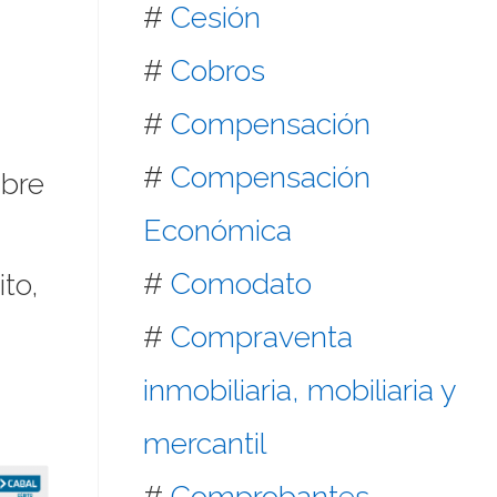
#
Cesión
#
Cobros
#
Compensación
#
Compensación
mbre
Económica
#
Comodato
to,
#
Compraventa
inmobiliaria, mobiliaria y
mercantil
#
Comprobantes