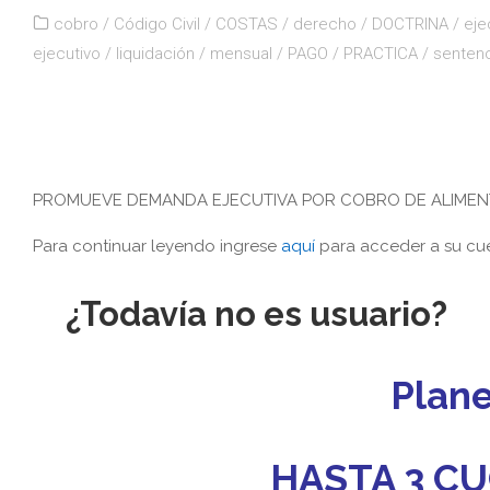
cobro
/
Código Civil
/
COSTAS
/
derecho
/
DOCTRINA
/
eje
ejecutivo
/
liquidación
/
mensual
/
PAGO
/
PRACTICA
/
senten
PROMUEVE DEMANDA EJECUTIVA POR COBRO DE ALIME
Para continuar leyendo ingrese
aquí
para acceder a su cue
¿Todavía no es usuario?
Plan
HASTA 3 CU