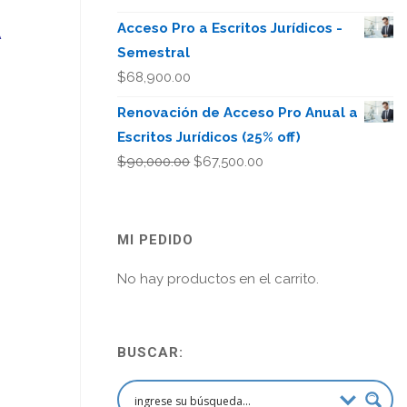
A
Acceso Pro a Escritos Jurídicos -
Semestral
$
68,900.00
Renovación de Acceso Pro Anual a
Escritos Jurídicos (25% off)
El
El
$
90,000.00
$
67,500.00
precio
precio
original
actual
era:
es:
MI PEDIDO
$90,000.00.
$67,500.00.
No hay productos en el carrito.
BUSCAR: