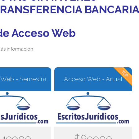
 TRANSFERENCIA BANCARI
de Acceso Web
ás información
Web - Semestral
Acceso Web - Anual