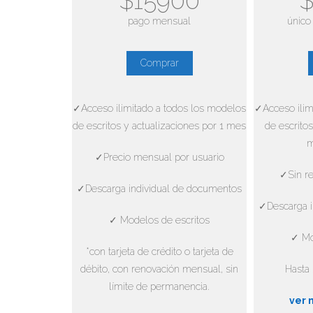
$15900
$
pago mensual
único
Comprar
✓Acceso ilimitado a todos los modelos
✓Acceso ilim
de escritos y actualizaciones por 1 mes
de escritos
m
✓Precio mensual por usuario
✓Sin re
✓Descarga individual de documentos
✓Descarga i
✓ Modelos de escritos
✓ Mo
*con tarjeta de crédito o tarjeta de
débito, con renovación mensual, sin
Hasta 
límite de permanencia.
ver 