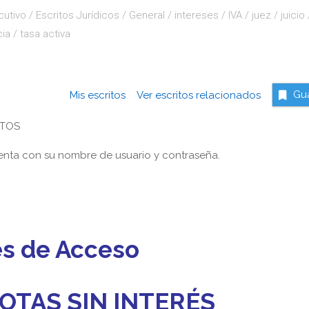
cutivo
/
Escritos Jurídicos
/
General
/
intereses
/
IVA
/
juez
/
juicio
cia
/
tasa activa
Mis escritos
Ver escritos relacionados
Gu
NTOS
nta con su nombre de usuario y contraseña.
es de Acceso
OTAS SIN INTERÉS