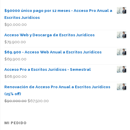
$90000 único pago por 12 meses - Acceso Pro Anual a
Escritos Jurídicos
$
90,000.00
Acceso Web y Descarga de Escritos Jurídicos
$
79,900.00
$69.900 - Acceso Web Anual a Escritos Jurídicos
$
69,900.00
Acceso Pro a Escritos Jurídicos - Semestral
$
68,900.00
Renovación de Acceso Pro Anual a Escritos Jurídicos
(25% off)
El
El
$
90,000.00
$
67,500.00
precio
precio
original
actual
era:
es:
MI PEDIDO
$90,000.00.
$67,500.00.