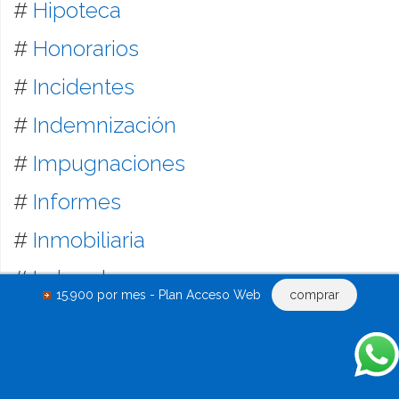
#
Hipoteca
#
Honorarios
#
Incidentes
#
Indemnización
#
Impugnaciones
#
Informes
#
Inmobiliaria
#
Laboral
15.900 por mes - Plan Acceso Web
comprar
#
Leasing
#
Liquidación
#
Locación inmobiliaria y mobiliaria