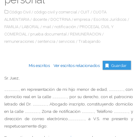
Código Civil
/
código civil y comercial
/
CUIT
/
CUOTA
ALIMENTARIA
/
docente
/
DOCTRINA
/
empresa
/
Escritos Jurídicos
/
FAMILIA
/
LABORAL
/
mail
/
notificación
/
PROCESAL CIVIL Y
COMERCIAL
/
prueba documental
/
REMUNERACION
/
remuneraciones
/
sentencia
/
servicios
/
Trabajando
Mis escritos
Ver escritos relacionados
Guardar
Sr. Juez,
……………….., en representación de mi hijo menor de edad, ……………….., con
domicilio real en la calle ……………….., por su derecho, con el patrocinio
letrado del Dr. ……………….., Abogado inscripto, constituyendo domicilio
en la calle ……………….., Zona de notificación …………….., Teléfono ……………….., y
dirección de correo electrónico………………….., a V.S. me presento y
respetuosamente digo: