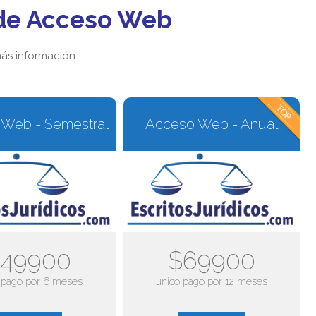
de Acceso Web
ás información
Web - Semestral
Acceso Web - Anual
49900
$69900
 pago por 6 meses
único pago por 12 meses