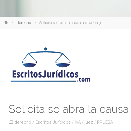
Inicio
derecho
Solicita se abra la causa a prueba 3
Solicita se abra la caus
derecho
/
Escritos Jurídicos
/
IVA
/
juez
/
PRUEBA