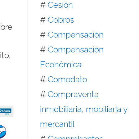
#
Cesión
#
Cobros
mbre
#
Compensación
#
Compensación
to,
Económica
#
Comodato
#
Compraventa
inmobiliaria, mobiliaria y
mercantil
#
Comprobantes