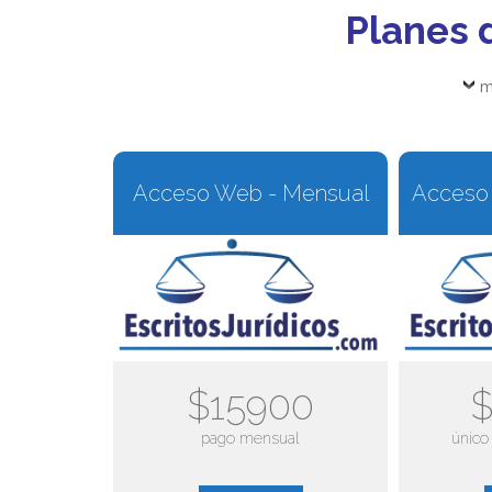
Planes 
m
Acceso Web - Mensual
Acceso 
$15900
$
pago mensual
único