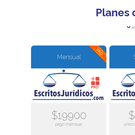
Planes 
m
Mensual
$19900
$
pago mensual
único