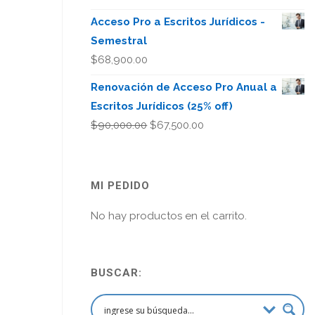
Acceso Pro a Escritos Jurídicos -
Semestral
$
68,900.00
Renovación de Acceso Pro Anual a
Escritos Jurídicos (25% off)
El
El
$
90,000.00
$
67,500.00
precio
precio
original
actual
era:
es:
MI PEDIDO
$90,000.00.
$67,500.00.
No hay productos en el carrito.
BUSCAR: