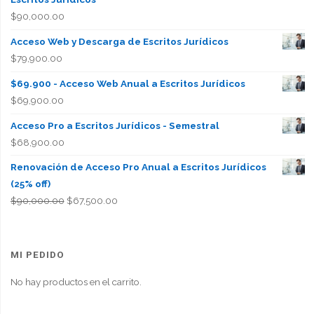
$
90,000.00
Acceso Web y Descarga de Escritos Jurídicos
$
79,900.00
$69.900 - Acceso Web Anual a Escritos Jurídicos
$
69,900.00
Acceso Pro a Escritos Jurídicos - Semestral
$
68,900.00
Renovación de Acceso Pro Anual a Escritos Jurídicos
(25% off)
El
El
$
90,000.00
$
67,500.00
precio
precio
original
actual
era:
es:
MI PEDIDO
$90,000.00.
$67,500.00.
No hay productos en el carrito.