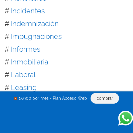
#
Incidentes
#
Indemnización
#
Impugnaciones
#
Informes
#
Inmobiliaria
#
Laboral
#
Leasing
15.900 por mes - Plan Acceso Web
comprar
#
Liquidación
#
Locación inmobiliaria y mobiliaria
#
Mandatos