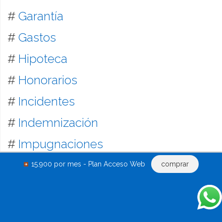
#
Garantía
#
Gastos
#
Hipoteca
#
Honorarios
#
Incidentes
#
Indemnización
#
Impugnaciones
#
Informes
15.900 por mes - Plan Acceso Web
comprar
#
Inmobiliaria
#
Laboral