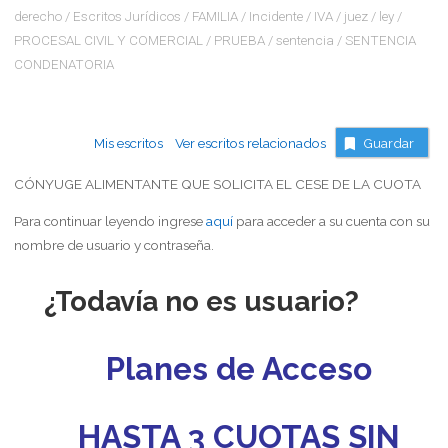
derecho
/
Escritos Jurídicos
/
FAMILIA
/
Incidente
/
IVA
/
juez
/
ley
/
PROCESAL CIVIL Y COMERCIAL
/
PRUEBA
/
sentencia
/
SENTENCIA
CONDENATORIA
Mis escritos
Ver escritos relacionados
Guardar
CÓNYUGE ALIMENTANTE QUE SOLICITA EL CESE DE LA CUOTA
Para continuar leyendo ingrese
aquí
para acceder a su cuenta con su
nombre de usuario y contraseña.
¿Todavía no es usuario?
Planes de Acceso
HASTA 3 CUOTAS SIN