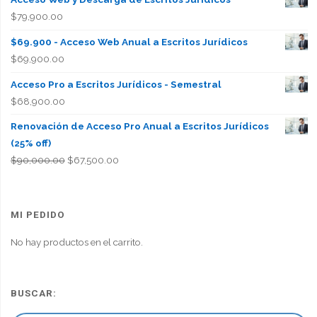
$
79,900.00
$69.900 - Acceso Web Anual a Escritos Jurídicos
$
69,900.00
Acceso Pro a Escritos Jurídicos - Semestral
$
68,900.00
Renovación de Acceso Pro Anual a Escritos Jurídicos
(25% off)
El
El
$
90,000.00
$
67,500.00
precio
precio
original
actual
era:
es:
MI PEDIDO
$90,000.00.
$67,500.00.
No hay productos en el carrito.
BUSCAR: