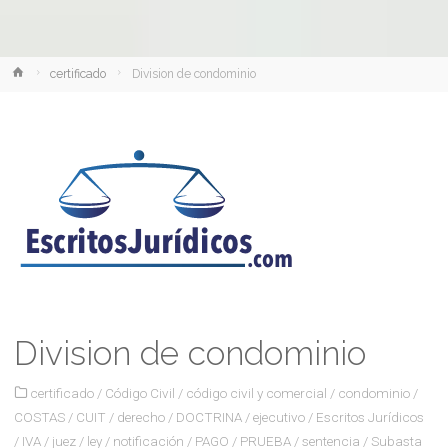
Inicio
certificado
Division de condominio
Division de condominio
certificado
/
Código Civil
/
código civil y comercial
/
condominio
/
COSTAS
/
CUIT
/
derecho
/
DOCTRINA
/
ejecutivo
/
Escritos Jurídicos
/
IVA
/
juez
/
ley
/
notificación
/
PAGO
/
PRUEBA
/
sentencia
/
Subasta