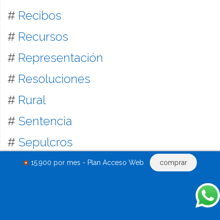
#
Recibos
#
Recursos
#
Representación
#
Resoluciones
#
Rural
#
Sentencia
#
Sepulcros
#
Servicios
15.900 por mes - Plan Acceso Web
comprar
#
Sociedades Comerciales
#
Solicita