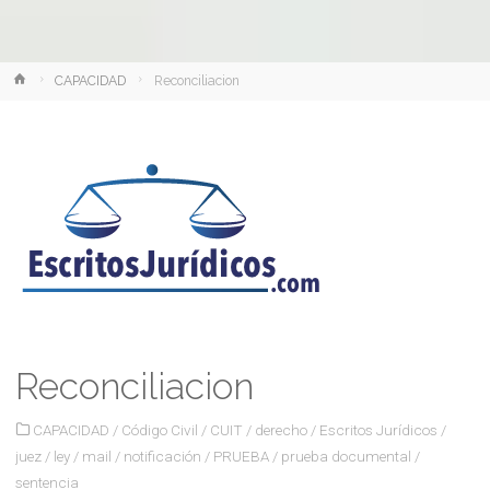
Inicio
CAPACIDAD
Reconciliacion
Reconciliacion
CAPACIDAD
/
Código Civil
/
CUIT
/
derecho
/
Escritos Jurídicos
/
juez
/
ley
/
mail
/
notificación
/
PRUEBA
/
prueba documental
/
sentencia