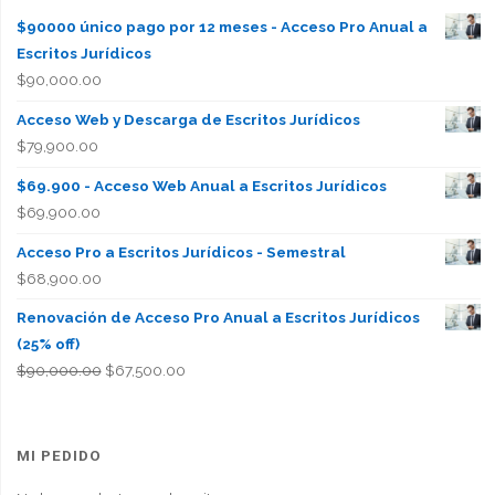
$90000 único pago por 12 meses - Acceso Pro Anual a
Escritos Jurídicos
$
90,000.00
Acceso Web y Descarga de Escritos Jurídicos
$
79,900.00
$69.900 - Acceso Web Anual a Escritos Jurídicos
$
69,900.00
Acceso Pro a Escritos Jurídicos - Semestral
$
68,900.00
Renovación de Acceso Pro Anual a Escritos Jurídicos
(25% off)
El
El
$
90,000.00
$
67,500.00
precio
precio
original
actual
era:
es:
MI PEDIDO
$90,000.00.
$67,500.00.