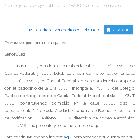
/
juicio ejecutivo
/
ley
/
notificación
/
PAGO
/
sentencia
/
servicios
Mis escritos
Ver escritos relacionados
Guardar
Promueve ejecución de alquileres
Señor Juez:
……………, D.N.I. …………, con domicilio real en la calle ……………, n°…, piso …., de
Capital Federal, y ……………, D.N.I. …………, con domicilio real en la calle
……………, n°…, piso …., de Capital Federal, ambas por derecho propio y
con el patrocinio de la Dra. ……………, inscripta al Tº…, Fº…, del Colegio
Público de Abogados de la Capital Federal, Monotributista ………, CUIT
……………, constituyendo domicilio en la calle ……………, piso …,
departamento “…”, de esta Ciudad Autónoma de Buenos Aires, zona
de notificación …, Teléfono …………, y dirección de correo electrónico
……………, a V.S., me presento y respetuosamente digo:
Para continuar leyendo ingrese
aquí
para acceder a su cuenta con su