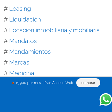
#
Leasing
#
Liquidación
#
Locación inmobiliaria y mobiliaria
#
Mandatos
#
Mandamientos
#
Marcas
#
Medicina
#
Medida Cautelar
15.900 por mes - Plan Acceso Web
comprar
#
Mutuales
#
Mutuo