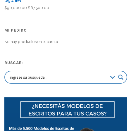
(25% off)
El
El
$
90,000.00
$
67,500.00
precio
precio
original
actual
era:
es:
MI PEDIDO
$90,000.00.
$67,500.00.
No hay productos en el carrito.
BUSCAR: