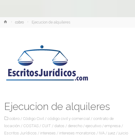
Inicio
cobro
Ejecucion de alquileres
Ejecucion de alquileres
cobro
/
Código Civil
/
código civil y comercial
/
contrato de
locación
/
COSTAS
/
CUIT
/
datos
/
derecho
/
ejecutivo
/
empresa
/
Escritos Jurídicos
/
intereses
/
intereses moratorios
/
IVA
/
juez
/
juicio