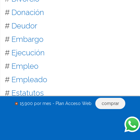
#
Donación
#
Deudor
#
Embargo
#
Ejecución
#
Empleo
#
Empleado
#
Estatutos
15.900 por mes - Plan Acceso Web
comprar
#
Fianza
#
Fondo de comercio
#
Formularios