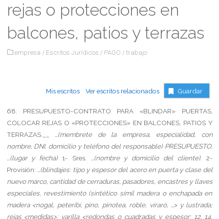
rejas o protecciones en
balcones, patios y terrazas
empresa
/
Escritos Jurídicos
/
PAGO
/
trabajo
Mis escritos
Ver escritos relacionados
Guardar
68.
PRESUPUESTO-CONTRATO
PARA
«BLINDAR»
PUERTAS,
COLOCAR
REJAS
O
«PROTECCIONES»
EN
BALCONES,
PATIOS
Y
TERRAZAS.__
…(membrete de la empresa, especialidad, con
nombre, DNI. domicilio y teléfono del responsable)
PRESUPUESTO.
…(lugar y fecha)
1-
Sres.
…(nombre y domicilio del cliente)
.
2-
Provisión:
…(blindajes: tipo y espesor del acero en puerta y clase del
nuevo marco, cantidad de cerraduras, pasadores, encastres y llaves
especiales, revestimiento (sintético símil madera o enchapada en
madera <nogal, peteribí, pino, pinotea, roble, viraró, …> y lustrada;
rejas <medidas>: varilla <redondas o cuadradas y espesor: 12, 14,