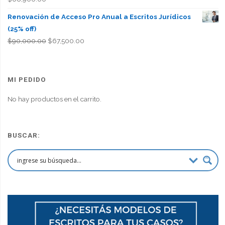
Renovación de Acceso Pro Anual a Escritos Jurídicos
(25% off)
El
El
$
90,000.00
$
67,500.00
precio
precio
original
actual
era:
es:
MI PEDIDO
$90,000.00.
$67,500.00.
No hay productos en el carrito.
BUSCAR: