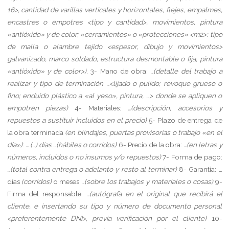
16>, cantidad de varillas verticales y horizontales, flejes, empalmes,
encastres o empotres <tipo y cantidad>, movimientos, pintura
«antióxido» y de color; «cerramientos» o «protecciones» <m2>: tipo
de malla o alambre tejido <espesor, dibujo y movimientos>
galvanizado, marco soldado, estructura desmontable o fija, pintura
«antióxido» y de color>)
.
3-
Mano de obra:
…(detalle del trabajo a
realizar y tipo de terminación …<lijado o pulido; revoque grueso o
fino; enduido plástico a «al yeso», pintura, …> donde se apliquen o
empotren piezas)
4-
Materiales:
…(descripción, accesorios y
repuestos a sustituir incluidos en el precio)
5-
Plazo de entrega de
la obra terminada
(en blindajes, puertas provisorias o trabajo «en el
día»)
:
… (…) días …(hábiles o corridos)
6-
Precio de la obra:
…(en letras y
números, incluidos o no insumos y/o repuestos)
7-
Forma de pago:
…(total contra entrega o adelanto y resto al terminar)
8-
Garantía: …
días
(corridos)
o meses
…(sobre los trabajos y materiales o cosas)
9-
Firma del responsable:
…(autógrafa en el original que recibirá el
cliente, e insertando su tipo y número de documento personal
<preferentemente DNI>, previa verificación por el cliente)
10-