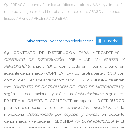
QUIEBRAS
/
derecho
/
Escritos Jurídicos
/
factura
/
IVA
/
ley
/
límites
/
mensual
/
negocios
/
notificación
/
notificaciones
/
PAGO
/
personas
físicas
/
Prensa
/
PRUEBA
/
QUIEBRA
Mis escritos
Ver escritos relacionados
Guardar
69.
CONTRATO
DE
DISTRIBUCIÓN PARA
MERCADERÍAS.__
CONTRATO DE DISTRIBUCIÓN.
PRELIMINAR
(A- PARTES Y
PERSONERÍAS)
Entre …
(DI. …)
, domiciliado en …, por una parte, en
adelante denominado «COMITENTE» y por la otra parte …
(DI. …)
, con
domicilio en …, en adelante denominado «DISTRIBUIDOR», celebran
este
CONTRATO DE DISTRIBUCIÓN DE …(TIPO DE MERCADERÍAS)
,
según las declaraciones y cláusulas
(estipulaciones)
siguientes:
PRIMERA
(I- OBJETO)
El COMITENTE entregará al DISTRIBUIDOR
para su distribución a clientes
…(mayoristas; minoristas; …),
la
mercadería
…(determinada por especie y marca),
en adelante
denominada «Mercadería».
SEGUNDA
(II- BONIFICACIONES)
1-
El
COMITENTE entregará al DISTRIBUIDOR la Mercadería, con el