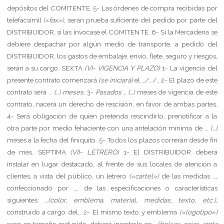
depósitos del COMITENTE.
5-
Las órdenes de compra recibidas por
telefacsímil
(«fax»)
, serán prueba suficiente del pedido por parte del
DISTRIBUIDOR, si las invocase el COMITENTE.
6-
Si la Mercadería se
debiere despachar por algún medio de transporte, a pedido del
DISTRIBUIDOR, los gastos de embalaje, envío, flete, seguro y riesgos,
serán a su cargo.
SEXTA
(VI- VIGENCIA Y PLAZO)
1-
La vigencia del
presente contrato comenzará
(se iniciará)
el …/…/..
2-
El plazo de este
contrato será …
(…) meses.
3-
Pasados … (…)
meses de vigencia de este
contrato, nacerá un derecho de rescisión, en favor de ambas partes.
4-
Será obligación de quien pretenda rescindirlo, prenotificar a la
otra parte por medio fehaciente con una antelación mínima de …
(…)
meses a la fecha del finiquito.
5-
Todos los plazos correrán desde fin
de mes.
SÉPTIMA
(VII- LETRERO)
1-
El DISTRIBUIDOR deberá
instalar en lugar destacado, al frente de sus locales de atención a
clientes, a vista del público, un letrero
(«cartel»)
de las medidas …,
confeccionado por …, de las especificaciones o características
siguientes:
…(color, emblema, material, medidas, texto, etc.),
construido a cargo del…
2-
El mismo texto y emblema
(«logotipo»)
pero en tamaño reducido, deberá insertarlo en …
(bolsas, cajas, cinta