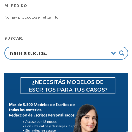
era:
es:
MI PEDIDO
$90,000.00.
$67,500.00.
No hay productos en el carrito.
BUSCAR: