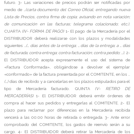
futuro.
3-
Las variaciones de precios podrán ser notificadas por
medio de
…(carta documento del Correo Oficial; entregando nueva
Lista de Precios, contra firma de copia; avisando en nota variación;
de comunicación en las facturas; telegrama colacionado; etc.).
CUARTA
(IV- FORMA DE PAGO)
1-
El pago de la Mercadería por el
DISTRIBUIDOR deberá realizarse con los plazos y modalidades
siguientes:
…(… días antes de la entrega; … días de la entrega; a … días
de facturada; contra entrega; contra facturación; contra pedido; …).
2-
El DISTRIBUIDOR acepta expresamente el uso del sistema de
«Factura Conformada», obligándose a devolver el ejemplar
«conformado» de la factura presentada por el COMITENTE, en los …
(…)
días de recibido y a cancelarlas en los plazos estipulados para el
tipo de Mercadería facturado.
QUINTA
(V- RETIRO DE
MERCADERÍAS)
1-
El DISTRIBUIDOR deberá emitir órdenes de
compra al hacer sus pedidos y entregarlas al COMITENTE.
2-
El
plazo para reclamar por diferencias en la Mercadería recibida
vencerá a las 00:00 horas de retirada o entregada.
3-
Ante error
comprobado del COMITENTE, los gastos de reenvío serán a su
cargo.
4-
El DISTRIBUIDOR deberá retirar la Mercadería de los