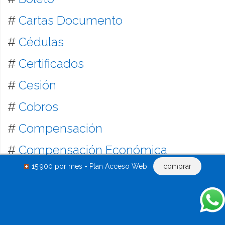
#
Cartas Documento
#
Cédulas
#
Certificados
#
Cesión
#
Cobros
#
Compensación
#
Compensación Económica
15.900 por mes - Plan Acceso Web
comprar
#
Comodato
#
Compraventa inmobiliaria,
mobiliaria y mercantil