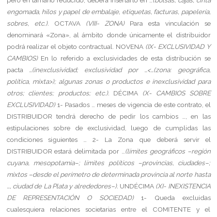
engomada, hilos y papel de embalaje, etiquetas, facturas, papelería,
sobres, etc.).
OCTAVA
(VIII- ZONA)
Para esta vinculación se
denominará «Zona», al ámbito donde únicamente el distribuidor
podrá realizar el objeto contractual.
NOVENA
(IX- EXCLUSIVIDAD Y
CAMBIOS)
En lo referido a exclusividades de esta distribución se
pacta
…(inexclusividad; exclusividad por …<…(zona: geográfica,
política, mixta>); algunas zonas o productos e inexclusividad para
otros; clientes; productos; etc.).
DÉCIMA
(X- CAMBIOS SOBRE
EXCLUSIVIDAD)
1-
Pasados … meses de vigencia de este contrato, el
DISTRIBUIDOR tendrá derecho de pedir los cambios …, en las
estipulaciones sobre de exclusividad, luego de cumplidas las
condiciones siguientes …
2-
La Zona que deberá servir el
DISTRIBUIDOR estará delimitada por …
(límites geográficos –región
cuyana, mesopotamia–; límites políticos –provincias, ciudades–;
mixtos –desde el perímetro de determinada provincia al norte hasta
…, ciudad de La Plata y alrededores–).
UNDÉCIMA
(XI- INEXISTENCIA
DE REPRESENTACIÓN O SOCIEDAD)
1-
Queda excluidas
cualesquiera relaciones societarias entre el COMITENTE y el