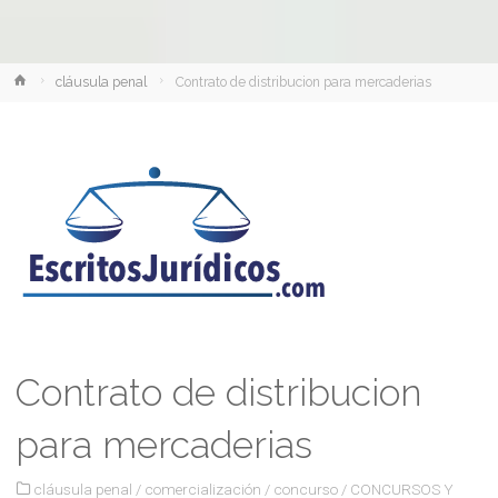
Inicio
cláusula penal
Contrato de distribucion para mercaderias
Contrato de distribucion
para mercaderias
cláusula penal
/
comercialización
/
concurso
/
CONCURSOS Y