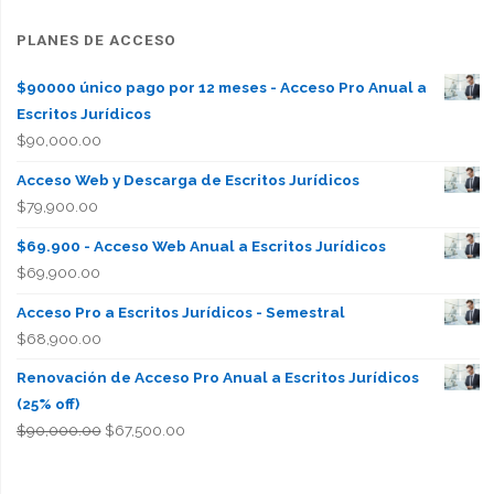
PLANES DE ACCESO
$90000 único pago por 12 meses - Acceso Pro Anual a
Escritos Jurídicos
$
90,000.00
Acceso Web y Descarga de Escritos Jurídicos
$
79,900.00
$69.900 - Acceso Web Anual a Escritos Jurídicos
$
69,900.00
Acceso Pro a Escritos Jurídicos - Semestral
$
68,900.00
Renovación de Acceso Pro Anual a Escritos Jurídicos
(25% off)
El
El
$
90,000.00
$
67,500.00
precio
precio
original
actual