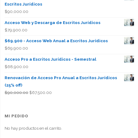
Escritos Jurídicos
$
90,000.00
Acceso Web y Descarga de Escritos Jurídicos
$
79,900.00
$69.900 - Acceso Web Anual a Escritos Jurídicos
$
69,900.00
Acceso Pro a Escritos Jurídicos - Semestral
$
68,900.00
Renovación de Acceso Pro Anual a Escritos Jurídicos
(25% off)
El
El
$
90,000.00
$
67,500.00
precio
precio
original
actual
era:
es:
MI PEDIDO
$90,000.00.
$67,500.00.
No hay productos en el carrito.