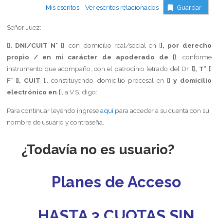
Mis escritos
Ver escritos relacionados
Guardar
Señor Juez:
[
], DNI/CUIT N° [
], con domicilio real/social en [
], por derecho
propio / en mi carácter de apoderado de [
], conforme
instrumento que acompaño, con el patrocinio letrado del Dr. [
], T° [
]
F° [
], CUIT [
], constituyendo domicilio procesal en [
] y domicilio
electrónico en [
], a V.S. digo:
Para continuar leyendo ingrese
aquí
para acceder a su cuenta con su
nombre de usuario y contraseña.
¿Todavía no es usuario?
Planes de Acceso
HASTA 3 CUOTAS SIN