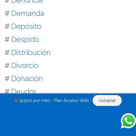
#
Denuncia
#
Demanda
#
Depósito
#
Despido
#
Distribución
#
Divorcio
#
Donación
#
Deudor
15.900 por mes - Plan Acceso Web
comprar
#
Embargo
#
Ejecución
#
Empleo