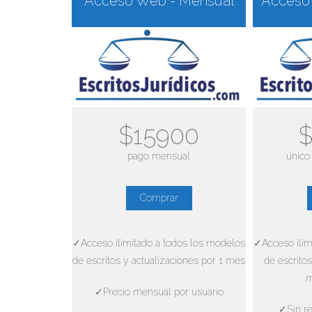
Acceso Web - Mensual
Acceso 
$15900
$
pago mensual
único
Comprar
✓Acceso ilimitado a todos los modelos
✓Acceso ilim
de escritos y actualizaciones por 1 mes
de escritos
m
✓Precio mensual por usuario
✓Sin re