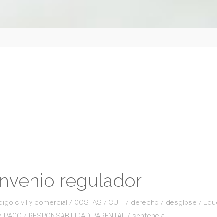
onvenio regulador
igo civil y comercial
/
COSTAS
/
CUIT
/
derecho
/
desglose
/
Edu
/
PAGO
/
RESPONSABILIDAD PARENTAL
/
sentencia