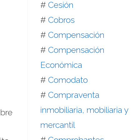
#
Cesión
#
Cobros
#
Compensación
#
Compensación
Económica
#
Comodato
#
Compraventa
inmobiliaria, mobiliaria y
mbre
mercantil
#
Comprobantes