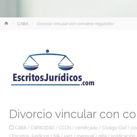
Inicio
CABA
Divorcio vincular con convenio regulador
Divorcio vincular con c
CABA
/
CAPACIDAD
/
CCCN
/
certificado
/
Código Civil
/
cód
/
Escritos Jurídicos
/
IVA
/
juez
/
mensual
/
niña
/
notificación