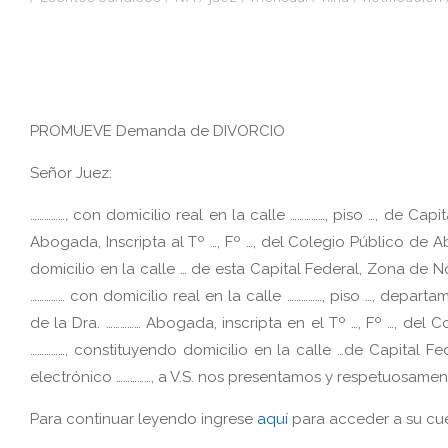
PROMUEVE Demanda de DIVORCIO
Señor Juez:
……………
,
con domicilio real en la calle ……………, piso …, de Capit
Abogada, Inscripta al Tº …, Fº …, del Colegio Público de 
domicilio en la calle … de esta Capital Federal, Zona de No
…………… con domicilio real en la calle ……………, piso …, depart
de la Dra. …………… Abogada, inscripta en el Tº …, Fº …, del
……………, constituyendo domicilio en la calle …de Capital Fe
electrónico ……………, a V.S. nos presentamos y respetuosam
Para continuar leyendo ingrese
aquí
para acceder a su cue