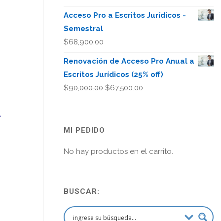
Acceso Pro a Escritos Jurídicos -
Semestral
$
68,900.00
Renovación de Acceso Pro Anual a
Escritos Jurídicos (25% off)
El
El
$
90,000.00
$
67,500.00
precio
precio
A
original
actual
era:
es:
MI PEDIDO
$90,000.00.
$67,500.00.
No hay productos en el carrito.
BUSCAR: