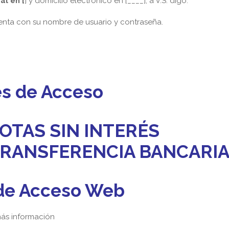
al en [
] y domicilio electrónico en [____], a V.S. digo:
nta con su nombre de usuario y contraseña.
es de Acceso
OTAS SIN INTERÉS
 TRANSFERENCIA BANCARI
de Acceso Web
ás información