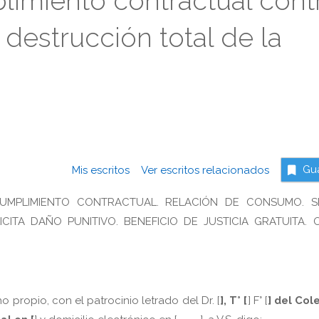
limiento contractual cont
destrucción total de la
Mis escritos
Ver escritos relacionados
Gu
CUMPLIMIENTO CONTRACTUAL. RELACIÓN DE CONSUMO. 
ITA DAÑO PUNITIVO. BENEFICIO DE JUSTICIA GRATUITA. 
ho propio, con el patrocinio letrado del Dr. [
], T° [
] F° [
] del Col