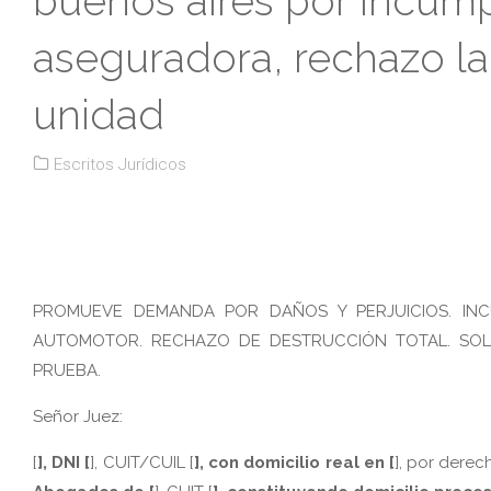
buenos aires por incump
aseguradora, rechazo la 
unidad
Escritos Jurídicos
PROMUEVE DEMANDA POR DAÑOS Y PERJUICIOS. IN
AUTOMOTOR. RECHAZO DE DESTRUCCIÓN TOTAL. SOLIC
PRUEBA.
Señor Juez:
[
], DNI [
], CUIT/CUIL [
], con domicilio real en [
], por derec