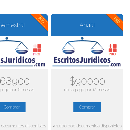
Semestral
Anual
68900
$90000
 pago por 6 meses
único pago por 12 meses
Comprar
Comprar
 documentos disponibles
✓1.000.000 documentos disponibles