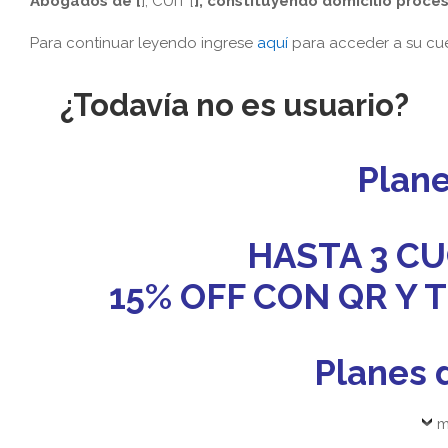
Abogados de [
], CUIT [
], constituyendo domicilio proces
Para continuar leyendo ingrese
aquí
para acceder a su cue
¿Todavía no es usuario?
Plan
HASTA 3 CU
15% OFF CON QR Y
Planes 
m