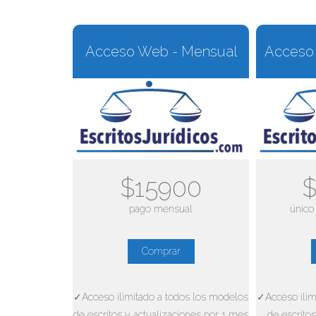
Acceso Web - Mensual
Acceso 
$15900
$
pago mensual
único
Comprar
✓Acceso ilimitado a todos los modelos
✓Acceso ilim
de escritos y actualizaciones por 1 mes
de escritos