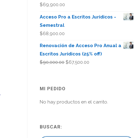
$
69,900.00
Acceso Pro a Escritos Jurídicos -
Semestral
$
68,900.00
Renovación de Acceso Pro Anual a
Escritos Jurídicos (25% off)
El
El
$
90,000.00
$
67,500.00
precio
precio
original
actual
era:
es:
A
MI PEDIDO
$90,000.00.
$67,500.00.
No hay productos en el carrito.
BUSCAR: