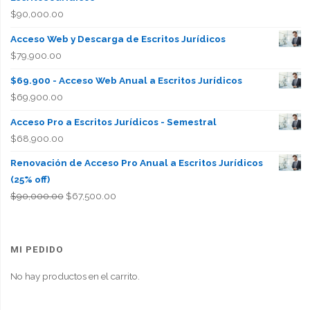
$
90,000.00
Acceso Web y Descarga de Escritos Jurídicos
$
79,900.00
$69.900 - Acceso Web Anual a Escritos Jurídicos
$
69,900.00
Acceso Pro a Escritos Jurídicos - Semestral
$
68,900.00
Renovación de Acceso Pro Anual a Escritos Jurídicos
(25% off)
El
El
$
90,000.00
$
67,500.00
precio
precio
original
actual
era:
es:
MI PEDIDO
$90,000.00.
$67,500.00.
No hay productos en el carrito.