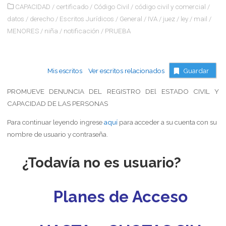
CAPACIDAD
/
certificado
/
Código Civil
/
código civil y comercial
/
datos
/
derecho
/
Escritos Jurídicos
/
General
/
IVA
/
juez
/
ley
/
mail
/
MENORES
/
niña
/
notificación
/
PRUEBA
Mis escritos
Ver escritos relacionados
Guardar
PROMUEVE DENUNCIA DEL REGISTRO DEl ESTADO CIVIL Y
CAPACIDAD DE LAS PERSONAS
Para continuar leyendo ingrese
aquí
para acceder a su cuenta con su
nombre de usuario y contraseña.
¿Todavía no es usuario?
Planes de Acceso