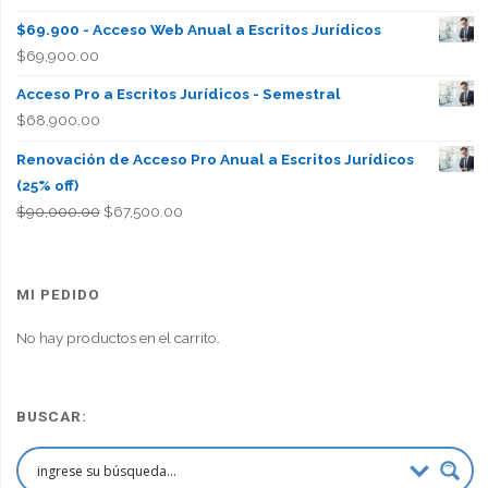
$69.900 - Acceso Web Anual a Escritos Jurídicos
$
69,900.00
Acceso Pro a Escritos Jurídicos - Semestral
$
68,900.00
Renovación de Acceso Pro Anual a Escritos Jurídicos
(25% off)
El
El
$
90,000.00
$
67,500.00
precio
precio
original
actual
era:
es:
MI PEDIDO
$90,000.00.
$67,500.00.
No hay productos en el carrito.
BUSCAR: