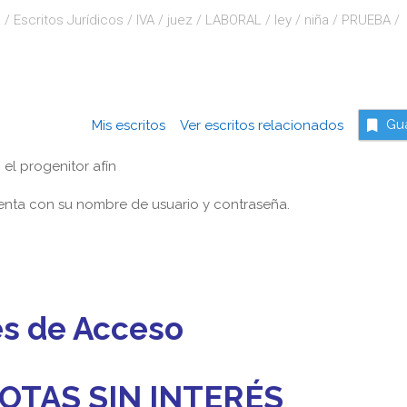
a
/
Escritos Jurídicos
/
IVA
/
juez
/
LABORAL
/
ley
/
niña
/
PRUEBA
/
Mis escritos
Ver escritos relacionados
Gu
 el progenitor afín
nta con su nombre de usuario y contraseña.
es de Acceso
OTAS SIN INTERÉS