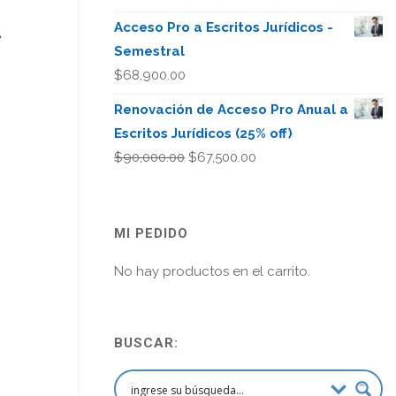
A
Acceso Pro a Escritos Jurídicos -
Semestral
$
68,900.00
Renovación de Acceso Pro Anual a
Escritos Jurídicos (25% off)
El
El
$
90,000.00
$
67,500.00
precio
precio
original
actual
era:
es:
MI PEDIDO
$90,000.00.
$67,500.00.
No hay productos en el carrito.
BUSCAR: