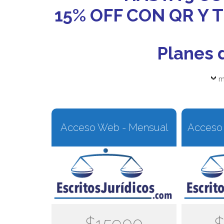
15% OFF CON QR Y
Planes 
m
Acceso Web - Mensual
Acceso 