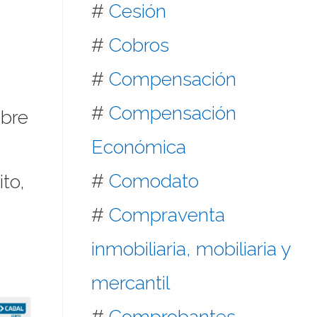
#
Cesión
#
Cobros
#
Compensación
#
Compensación
mbre
Económica
#
Comodato
to,
#
Compraventa
inmobiliaria, mobiliaria y
mercantil
#
Comprobantes