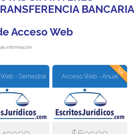
 TRANSFERENCIA BANCARI
de Acceso Web
ás información
Web - Semestral
Acceso Web - Anual