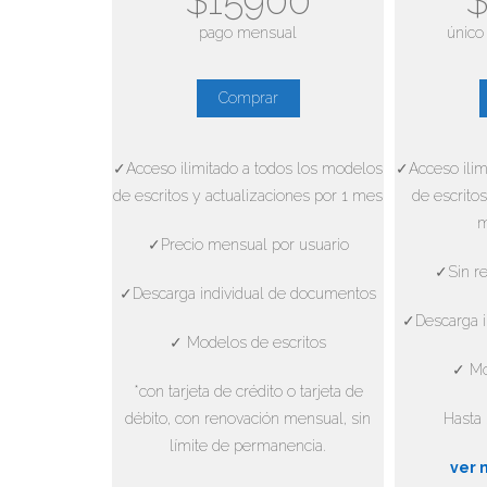
$15900
$
pago mensual
único
Comprar
✓Acceso ilimitado a todos los modelos
✓Acceso ilim
de escritos y actualizaciones por 1 mes
de escritos
m
✓Precio mensual por usuario
✓Sin re
✓Descarga individual de documentos
✓Descarga i
✓ Modelos de escritos
✓ Mo
*con tarjeta de crédito o tarjeta de
débito, con renovación mensual, sin
Hasta 
límite de permanencia.
ver 