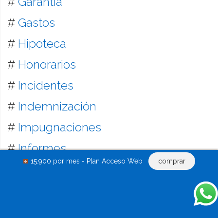
#
Garantía
#
Gastos
#
Hipoteca
#
Honorarios
#
Incidentes
#
Indemnización
#
Impugnaciones
#
Informes
15.900 por mes - Plan Acceso Web
comprar
#
Inmobiliaria
#
Laboral
#
Leasing