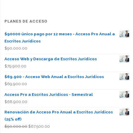
PLANES DE ACCESO
$90000 único pago por 12 meses - Acceso Pro Anual a
Escritos Jurídicos
$
90,000.00
Acceso Web y Descarga de Escritos Jurídicos
$
79,900.00
$69.900 - Acceso Web Anual a Escritos Jurídicos
$
69,900.00
Acceso Pro a Escritos Jurídicos - Semestral
$
68,900.00
Renovación de Acceso Pro Anual a Escritos Jurídicos
(25% off)
El
El
$
90,000.00
$
67,500.00