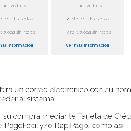
Jurisprudencia
✓ Jurisprudencia
delos de escritos
✓ Modelos de escritos
3 cuotas sin interés
Hasta 3 cuotas sin interés
más información
ver más información
ibirá un correo electrónico con su no
eder al sistema.
su compra mediante Tarjeta de Crédi
de PagoFacil y/o RapiPago, como así