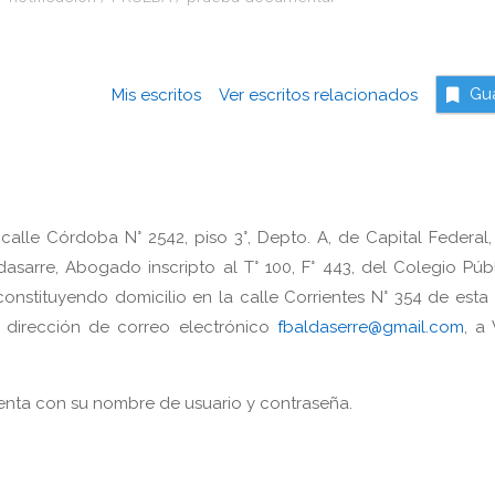
Mis escritos
Ver escritos relacionados
Gu
calle Córdoba N° 2542, piso 3°, Depto. A, de Capital Federal,
dasarre, Abogado inscripto al T° 100, F° 443, del Colegio Púb
onstituyendo domicilio en la calle Corrientes N° 354 de esta 
y dirección de correo electrónico
fbaldaserre@gmail.com
, a
nta con su nombre de usuario y contraseña.