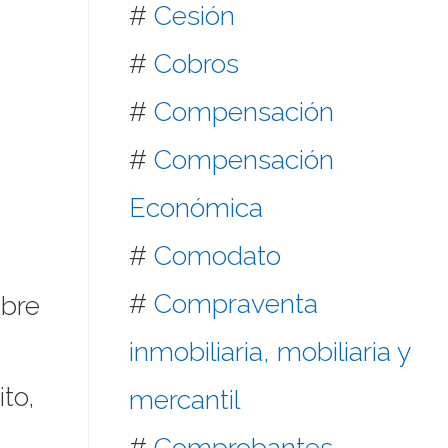
#
Cesión
#
Cobros
#
Compensación
#
Compensación
Económica
#
Comodato
#
Compraventa
mbre
inmobiliaria, mobiliaria y
to,
mercantil
#
Comprobantes