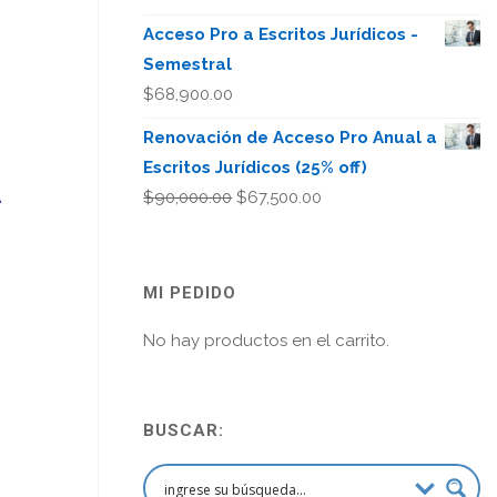
Acceso Pro a Escritos Jurídicos -
Semestral
$
68,900.00
Renovación de Acceso Pro Anual a
Escritos Jurídicos (25% off)
A
El
El
$
90,000.00
$
67,500.00
precio
precio
original
actual
era:
es:
MI PEDIDO
$90,000.00.
$67,500.00.
No hay productos en el carrito.
BUSCAR: