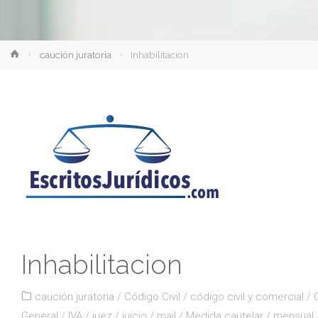
Inicio
caución juratoria
Inhabilitacion
Inhabilitacion
caución juratoria
/
Código Civil
/
código civil y comercial
/
General
/
IVA
/
juez
/
juicio
/
mail
/
Medida cautelar
/
mensual