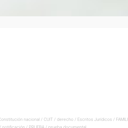
Constitución nacional
/
CUIT
/
derecho
/
Escritos Jurídicos
/
FAMIL
/
notificación
/
PRUEBA
/
prueba documental