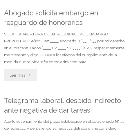
obligado
general
Abogado solicita embargo en
con
resguardo de honorarios
de
beneficio
bienes
SOLICITA APERTURA CUENTA JUDICIAL. PIDE EMBARGO
PREVENTIVO Señor Juez ____, abogado, T° __ Fº __ por mi derecho
de
por
en autos caratulados “____ C/ ____ S/ ____”, a V.S. respetuosamente
litigar
me presento y digo: I.- Que a los efectos del cumplimiento de la
incumplimiento
medida que se pide infra como asimismo para …
sin
de
"Abogado
Leer más
gastos"
la
solicita
obligación
embargo
Telegrama laboral. despido indirecto
alimentaria"
ante negativa de dar tareas
en
resguardo
Atento el vencimiento del plazo establecido en el colacionado N° ……
de fecha ……… y persistiendo su negativa detrabajo, me considero