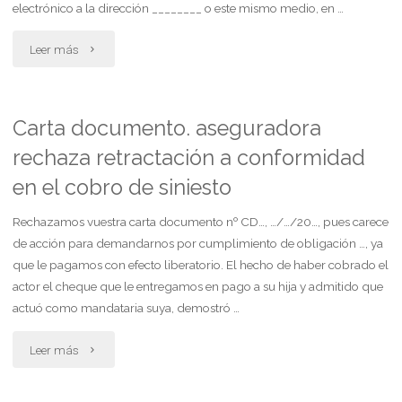
electrónico a la dirección ________ o este mismo medio, en …
alimentarios"
"Notificación
Leer más
de
disolución
Carta documento. aseguradora
rechaza retractación a conformidad
de
en el cobro de siniesto
sociedad
Rechazamos vuestra carta documento nº CD…, …/…/20…, pues carece
de
de acción para demandarnos por cumplimiento de obligación …, ya
hecho"
que le pagamos con efecto liberatorio. El hecho de haber cobrado el
actor el cheque que le entregamos en pago a su hija y admitido que
actuó como mandataria suya, demostró …
"Carta
Leer más
documento.