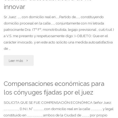
innovar
empleada
Sr. Juez: …., con domicilio real en……Partido de….., constituyendo
de
domicilio procesal en la calle……, conjuntamente con mi letrada
casas
patrocinante Dra. (Tº Fº, monotributista, legajo previsional , cuit/cuil )
a V.S. me presento y respetuosamente digo: I-OBJETO: Que en el
particulares"
carácter invocado, y en este acto solicito una medida autosatisfactiva
de …
"Centro
Leer más
de
vida
Compensaciones económicas para
los cónyuges fijadas por el juez
del
menor.
SOLICITA QUE SE FIJE COMPENSACIÓN ECONÓMICA Señor Juez:
………………….., D.N.I. N° ……………..con domicilio real en la calle ……………… y legal
medida
constituido en ………………….., ambos de la Ciudad de ………., por propio