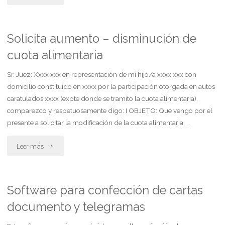
de
venta
Solicita aumento – disminución de
cuota alimentaria
de
porción
Sr. Juez: Xxxx xxx en representación de mi hijo/a xxxx xxx con
domicilio constituido en xxxx por la participación otorgada en autos
indivisa
caratulados xxxx (expte donde se tramito la cuota alimentaria),
comparezco y respetuosamente digo: I OBJETO: Que vengo por el
de
presente a solicitar la modificación de la cuota alimentaria, …
unidad
"Solicita
Leer más
funcional"
aumento
–
Software para confección de cartas
documento y telegramas
disminución