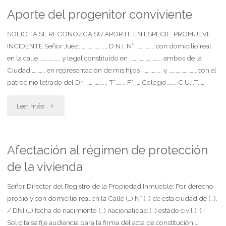
aseguradora
Aporte del progenitor conviviente
rechaza
SOLICITA SE RECONOZCA SU APORTE EN ESPECIE. PROMUEVE
INCIDENTE Señor Juez: ……………….., D.N.I. N° ……………..con domicilio real
retractación
en la calle ……………… y legal constituido en …………………….., ambos de la
Ciudad ……… , en representación de mis hijos …………….. y …………………., con el
a
patrocinio letrado del Dr. …………….., T°…….. F°…….Colegio……., C.U.I.T. …
conformidad
"Aporte
Leer más
en
del
el
progenitor
Afectación al régimen de protección
cobro
de la vivienda
conviviente"
de
Señor Director del Registro de la Propiedad Inmueble: Por derecho
siniesto"
propio y con domicilio real en la Calle (…) N° (…) de esta ciudad de (…),
/ DNI (…) fecha de nacimiento (…) nacionalidad (…) estado civil (…) I
Solicita se fije audiencia para la firma del acta de constitución …