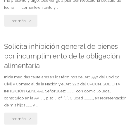
me presento y digo: Que vengo a plantear revocatoria del auto de
fecha ___ corriente en tanto y …
el
"Abogado
Leer más
extranjero"
apela
denegatoria
Solicita inhibición general de bienes
por incumplimiento de la obligación
de
alimentaria
medida
Inicia medidas cautelares en los términos del Art. 550 del Código
cautelar
Civil y Comercial de la Nación y el Art. 228 del CPCCN. SOLICITA
para
INHIBICIÓN GENERAL Señor Juez: ……….., con domicilio legal
constituido en la Av. ….., piso …, of. “…”, Ciudad …………., en representación
resguardo
de mis hijos …….. y …
de
"Solicita
Leer más
honorarios.
inhibición