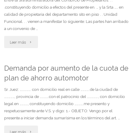
art.
.constituyendo domicilio a efectos del presente en. … y la Srta ….. en
80
calidad de propietaria del departamento sito en piso . . Unidad
Funcional. . . vienen a manifestar lo siguiente: Las partes han arribado
lct
a un convenio de …
posterior
"Acuerdo
Leer más
a
de
la
pago
Demanda por aumento de la cuota de
renuncia"
plan de ahorro automotor
de
deuda
Sr. Juez: ……………. con domicilio real en calle ………….de la ciudad de
……………, provincia de ………….con el patrocinio del ……………., con domicilio
por
legal en …………, constituyendo domicilio ………….me presento y
respetuosamente ante V.S. y digo: 1.- OBJETO: Vengo por el
expensas
presente a iniciar demanda sumarísima en los términos del art. …
adeudadas
"Demanda
Leer más