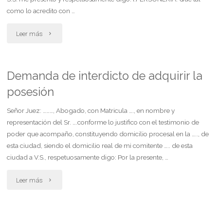
como lo acredito con …
"Promueve
Leer más
declinatoria"
Demanda de interdicto de adquirir la
posesión
Señor Juez: ………, Abogado, con Matricula …., en nombre y
representación del Sr. ….conforme lo justifico con el testimonio de
poder que acompaño, constituyendo domicilio procesal en la ….., de
esta ciudad, siendo el domicilio real de mi comitente ….. de esta
ciudad a V.S., respetuosamente digo: Por la presente, …
"Demanda
Leer más
de
interdicto