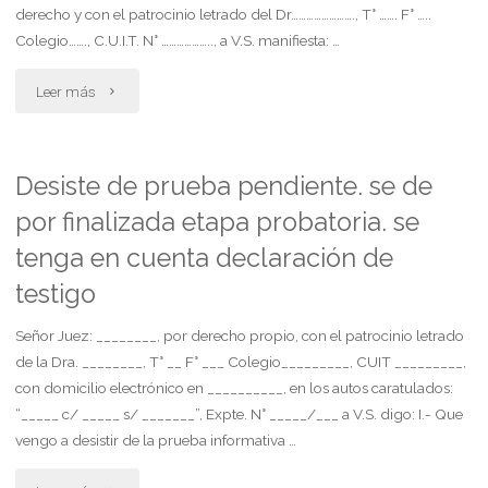
derecho y con el patrocinio letrado del Dr……………………., T° ……. F° …..
cautelar
Colegio……., C.U.I.T. N° ……………….., a V.S. manifiesta: …
autosatisfactiva
"Compensaciones
Leer más
de
económicas
no
para
Desiste de prueba pendiente. se de
innovar"
por finalizada etapa probatoria. se
los
tenga en cuenta declaración de
cónyuges
testigo
fijadas
Señor Juez: ________, por derecho propio, con el patrocinio letrado
por
de la Dra. ________, T° __ F° ___ Colegio_________, CUIT _________,
con domicilio electrónico en __________, en los autos caratulados:
el
“_____ c/ _____ s/ _______”, Expte. N° _____/___ a V.S. digo: I.- Que
juez"
vengo a desistir de la prueba informativa …