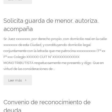
reclamadas
por
judicialmente"
aumento
Solicita guarda de menor. autoriza.
acompaña
de
la
Sr. Juez xxxxxxxx, por derecho propio, con domicilio real en la calle
xxxxxxxx de esta Ciudad, y constituyendo domicilio legal
cuota
conjuntamente con la letrada que me patrocina xxxxxxxxxxx (Tº xx
Fº xxx Colegio XXXXX) CUIT N° XXXXXXXXXXXX
de
MONOTRIBUTISTA respetuosamente me presento y digo: Que en
plan
virtud de las consideraciones de …
de
"Solicita
Leer más
ahorro
guarda
automotor"
de
Convenio de reconocimiento de
deuda
menor.