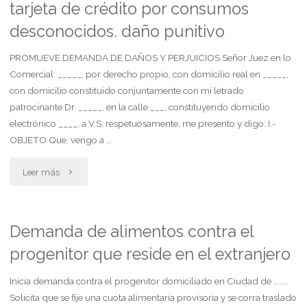
tarjeta de crédito por consumos
pacto
desconocidos. daño punitivo
de
PROMUEVE DEMANDA DE DAÑOS Y PERJUICIOS Señor Juez en lo
convivencia"
Comercial: _____, por derecho propio, con domicilio real en _____,
con domicilio constituido conjuntamente con mi letrado
patrocinante Dr. _____, en la calle ___, constituyendo domicilio
electrónico ____, a V.S, respetuosamente, me presento y digo: I.-
OBJETO Que, vengo a …
"Demanda
Leer más
de
daños
Demanda de alimentos contra el
progenitor que reside en el extranjero
y
perjuicios
Inicia demanda contra el progenitor domiciliado en Ciudad de ………
Solicita que se fije una cuota alimentaria provisoria y se corra traslado