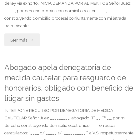
contra
de ley vía exhorto. INICIA DEMANDA POR ALIMENTOS Señor Juez:
………….., por derecho propio, con domicilio real en ……….., ………,
tarjeta
constituyendo domicilio procesal conjuntamente con mi letrada
de
patrocinante …
crédito
"Demanda
Leer más
por
de
consumos
alimentos
Abogado apela denegatoria de
desconocidos.
medida cautelar para resguardo de
contra
honorarios. obligado con beneficio de
daño
el
litigar sin gastos
punitivo"
progenitor
INTERPONE RECURSO POR DENEGATORIA DE MEDIDA
que
CAUTELAR Señor Juez _________, abogado, T° __ Fº __, por mi
derecho constituyendo domicilio electrónico ____en autos
reside
caratulados: “____ c/ _____ s/ __________.”, a V.S. respetuosamente
en