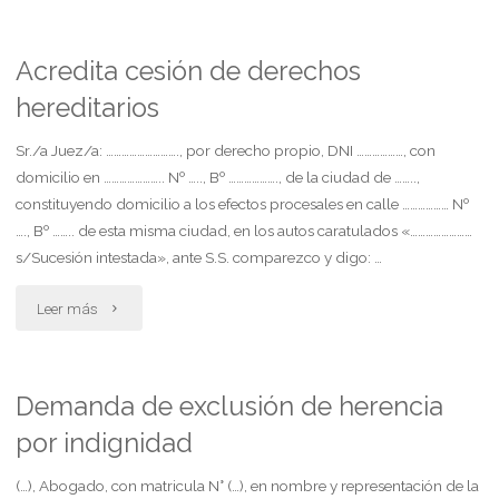
económicas
posteriores
Acredita cesión de derechos
hereditarios
a
la
Sr./a Juez/a: ………………………., por derecho propio, DNI ………………, con
domicilio en ………………….. Nº ….., Bº ………………., de la ciudad de ……..,
ruptura
constituyendo domicilio a los efectos procesales en calle ……………… Nº
…., Bº …….. de esta misma ciudad, en los autos caratulados «……………………
de
s/Sucesión intestada», ante S.S. comparezco y digo: …
la
"Acredita
Leer más
convivencia"
cesión
de
Demanda de exclusión de herencia
por indignidad
derechos
hereditarios"
(…), Abogado, con matricula N° (…), en nombre y representación de la