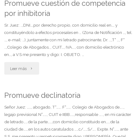
despido
Promueve cuestión de competencia
por inhibitoria
por
exclusiva
Sr. Juez: ..,DNI…,por derecho propio, con domicilio real en…, y
constituyéndolo a efectos procesales en … (Zona de Notificación …, tel.
culpa"
…, e-mail: …), juntamente con mi letrado patrocinante, Dr. …,T° …, F°
..,Colegio de Abogados.., CUIT…, IVA…., con domicilio electrónico
en…, a V.S me presento y digo: I. OBJETO. …
"Promueve
Leer más
cuestión
de
Promueve declinatoria
competencia
Señor Juez: ……, abogado, T°……. F°……. Colegio de Abogados de…..,
legajo previsional N°……, CUIT e IIBB……,responsable ….., en mi carácter
por
de letrado……de la parte……,con domicilio constituido en……de la
ciudad de……,en los autos caratulados ……c/……S/….. Expte. N°……, ante
inhibitoria"
S.S. me presento y respetuosamente digo: I.PERSONERÍA. Que tal