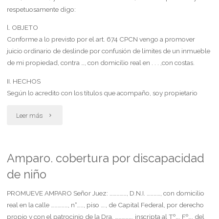
respetuosamente digo:
l. OBJETO
Conforme a lo previsto por el art. 674 CPCN vengo a promover
juicio ordinario de deslinde por confusión de límites de un inmueble
de mi propiedad, contra …, con domicilio real en . . . ,con costas.
II. HECHOS
Según lo acredito con los títulos que acompaño, soy propietario
"Demanda
Leer más
de
juicio
Amparo. cobertura por discapacidad
de niño
ordinario
por
PROMUEVE AMPARO Señor Juez: ……………, D.N.I. …………, con domicilio
real en la calle ……………, n°……, piso …., de Capital Federal, por derecho
deslinde"
propio y con el patrocinio de la Dra. ……………, inscripta al Tº…, Fº…, del