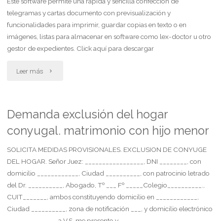
de
Este software permite una rápida y sencilla confección de
telegramas y cartas documento con previsualización y
cuota
funcionalidades para imprimir, guardar copias en texto o en
imágenes, listas para almacenar en software como lex-doctor u otro
alimentaria"
gestor de expedientes. Click aquí para descargar
"Software
Leer más
para
confección
Demanda exclusión del hogar
conyugal. matrimonio con hijo menor
de
cartas
SOLICITA MEDIDAS PROVISIONALES. EXCLUSION DE CONYUGE
DEL HOGAR. Señor Juez: _________________, DNI ________, con
documento
domicilio ____________, Ciudad __________, con patrocinio letrado
del Dr. __________, Abogado, Tº ___ Fº _____Colegio__________.,
y
CUIT_______, ambos constituyendo domicilio en ____________,
telegramas"
Ciudad __________, zona de notificación ___, y domicilio electrónico
______________, a V.S. me presento y …