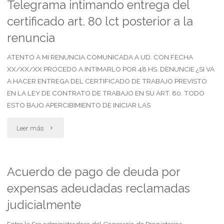
Telegrama intimando entrega del
certificado art. 80 lct posterior a la
de
renuncia
adquirir
ATENTO A MI RENUNCIA COMUNICADA A UD. CON FECHA
la
XX/XX/XX PROCEDO A INTIMARLO POR 48 HS. DENUNCIE ¿SI VA
posesión"
A HACER ENTREGA DEL CERTIFICADO DE TRABAJO PREVISTO
EN LA LEY DE CONTRATO DE TRABAJO EN SU ART. 80. TODO
ESTO BAJO APERCIBIMIENTO DE INICIAR LAS
"Telegrama
Leer más
intimando
entrega
Acuerdo de pago de deuda por
expensas adeudadas reclamadas
del
judicialmente
certificado
Entre la Sra administradora del Consorcio de Propietarios. . .