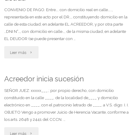
autoriza.
CONVENIO DE PAGO. Entre…. con domicilio real en calle…..,
representada en este acto por el DR…, constituyendo domicilio en la
acompaña"
calle de esta ciudad; en adelante EL ACREEDOR, y por otra parte
..DNI N°…, con domicilio en calle…, de la misma ciudad, en adelante
EL DEUDOR (se puede presentar con …
"Convenio
Leer más
de
reconocimiento
Acreedor inicia sucesión
de
SEÑOR JUEZ: xxxxx___.; por propio derecho, con domicilio
constituido en la calle ____, de la localidad de____ y domicilio
deuda"
electrónico en ____, con el patrocinio letrado de ____, a V.S. digo: I. I.
OBJETO Vengo a promover Juicio de Herencia Vacante, conforme a
los arts. 2648 y 2441 del CCCN. …
"Acreedor
Leer más