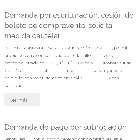
en
se
Demanda por escrituración. cesión de
cuenta
boleto de compraventa. solicita
decrete
medida cautelar
declaración
restricción
de
INICIA DEMANDA DE ESCRITURACIÓN Señor Juez: ……….., por mi
de
propio derecho, con domicilio real en la calle … ………., con el
testigo"
la
patrocinio letrado del Dr. ……, T° …, F° ….. Colegio………….(Monotributista,
CUlT No ……………………. Tel.: …………………..mail …………… ), constituyendo el
capacidad
domicilio legal conjuntamente en la calle …………………………… y con
domicilio …
en
"Demanda
forma
Leer más
por
parcial
escrituración.
o
Demanda de pago por subrogación
cesión
absoluta"
Señor Juez: ……,por mi propio derecho, con domicilio real enla