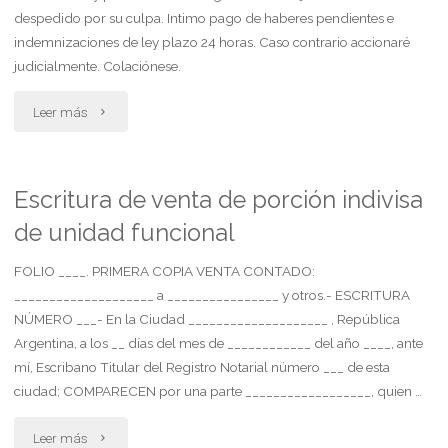
de
despedido por su culpa. Intimo pago de haberes pendientes e
indemnizaciones de ley plazo 24 horas. Caso contrario accionaré
honorarios"
judicialmente. Colaciónese.
"Telegrama
Leer más
laboral.
despido
Escritura de venta de porción indivisa
de unidad funcional
indirecto
ante
FOLIO ____. PRIMERA COPIA VENTA CONTADO:
____________________ a ________________ y otros.- ESCRITURA
negativa
NÚMERO ___- En la Ciudad ____________________ , República
Argentina, a los __ días del mes de ____________ del año ____, ante
de
mí, Escribano Titular del Registro Notarial número ___ de esta
dar
ciudad; COMPARECEN por una parte __________________, quien …
tareas"
"Escritura
Leer más