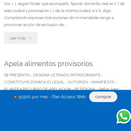
Sra. (…), según Poder que acompaño, fijando domicilio real en (…) de
esta ciudad y procesal en (…) de la misma ciudad, a V.S. digo:
Cumpliendo expresas instrucciones de mi mandante vengo a
promover acción de exclusión de …
"Demanda
Leer más
de
exclusión
Apela alimentos provisorios
de
SE PRESENTA.- DESIGNA LETRADO PATROCINANTE.-
CONSTITUYE DOMICILIO LEGAL.- AUTORIZA.- MANIFIESTA.-
herencia
PLANTEA RECURSO DE APELACION.- PETICIONA.- Señor Juez:
……………., por mi propio derecho, con el patrocinio letrado del Dr.
por
15.900 por mes - Plan Acceso Web
comprar
……………., abogado inscripto al Tº .. Fº .. Colegio……….., constituyendo
indignidad"
domicilio legal en la calle …… …., casillero …., de la Ciudad …
"Apela
Leer más