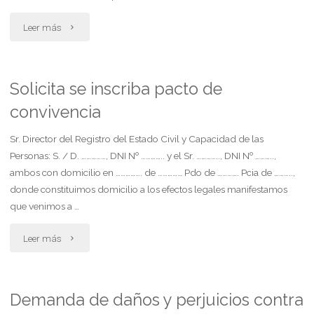
"Afectación
Leer más
al
régimen
Solicita se inscriba pacto de
convivencia
de
protección
Sr. Director del Registro del Estado Civil y Capacidad de las
Personas: S. / D. ……………, DNI Nº ………….. y el Sr. ………….., DNI Nº ………..,
de
ambos con domicilio en ……………. de …………… Pdo de …………. Pcia de ………..,
donde constituimos domicilio a los efectos legales manifestamos
la
que venimos a …
vivienda"
"Solicita
Leer más
se
inscriba
Demanda de daños y perjuicios contra