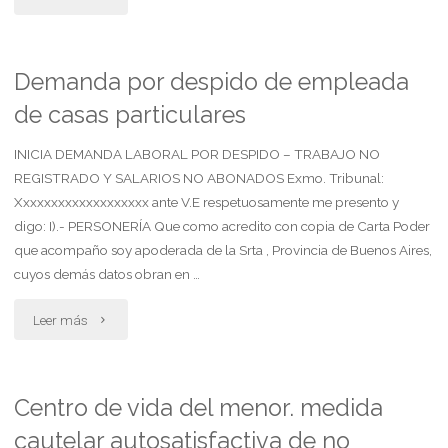
inicia
sucesión"
Demanda por despido de empleada
de casas particulares
INICIA DEMANDA LABORAL POR DESPIDO – TRABAJO NO
REGISTRADO Y SALARIOS NO ABONADOS Exmo. Tribunal:
Xxxxxxxxxxxxxxxxxxx ante V.E respetuosamente me presento y
digo: I).- PERSONERÍA Que como acredito con copia de Carta Poder
que acompaño soy apoderada de la Srta , Provincia de Buenos Aires,
cuyos demás datos obran en …
"Demanda
Leer más
por
despido
Centro de vida del menor. medida
cautelar autosatisfactiva de no
de