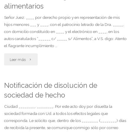
alimentarios
situación
reclamadas"
laboral
Señor Juez: ____ por derecho propio y en representación de mis
hijos menores ___ y ____, con el patrocinio letrado de la Dra. _____,
ante
con domicilio constituído en ____ y el electrónico en ____, en los
autos caratulados “______ c/ _____ s/ Alimentos”, a V.S. digo: Atento
despido
el flagrante incumplimiento …
verbal"
"Se
Leer más
libre
oficio
Notificación de disolución de
sociedad de hecho
al
registro
Ciudad ________, ________. Por este acto doy por disuelta la
sociedad formada con Ud. a todos los efectos legales que
de
corresponda. Le solicito que, dentro de los ________ (________) días
de recibida la presente, se comunique conmigo sólo por correo
deudores