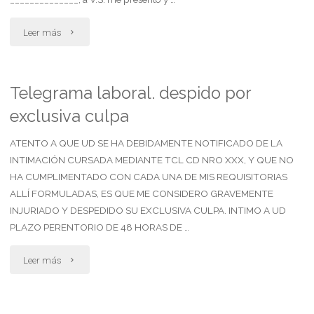
"Demanda
Leer más
exclusión
del
Telegrama laboral. despido por
exclusiva culpa
hogar
conyugal.
ATENTO A QUE UD SE HA DEBIDAMENTE NOTIFICADO DE LA
INTIMACIÓN CURSADA MEDIANTE TCL CD NRO XXX, Y QUE NO
matrimonio
HA CUMPLIMENTADO CON CADA UNA DE MIS REQUISITORIAS
ALLÍ FORMULADAS, ES QUE ME CONSIDERO GRAVEMENTE
con
INJURIADO Y DESPEDIDO SU EXCLUSIVA CULPA. INTIMO A UD
hijo
PLAZO PERENTORIO DE 48 HORAS DE …
menor"
"Telegrama
Leer más
laboral.