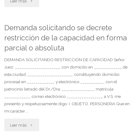
"Desiste
Leer más
de
prueba
Demanda solicitando se decrete
restricción de la capacidad en forma
pendiente.
parcial o absoluta
se
DEMANDA SOLICITANDO RESTRICCIÓN DE CAPACIDAD Señor
de
Juez: _____________________, con domicilio en _____________ de
por
esta ciudad, _____________________, constituyendo domicilio
procesal en _____________ y electrónico ___________, con el
finalizada
patrocinio letrado del Dr./Dra. _______________, matrícula
____________, correo electrónico _________________ a V.S. me
etapa
presento y respetuosamente digo: I. OBJETO. PERSONERIA Que en
probatoria.
mi carácter …
se
"Demanda
Leer más
tenga
solicitando