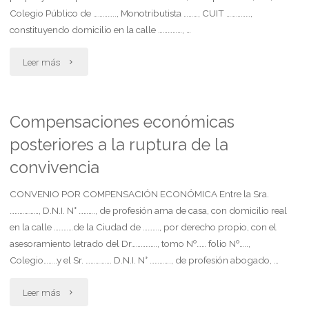
Colegio Público de ………….., Monotributista ………, CUIT ……………,
constituyendo domicilio en la calle ……………, …
"Amparo.
Leer más
cobertura
por
Compensaciones económicas
posteriores a la ruptura de la
discapacidad
convivencia
de
CONVENIO POR COMPENSACIÓN ECONÓMICA Entre la Sra.
niño"
………………, D.N.I. N° ………., de profesión ama de casa, con domicilio real
en la calle …………de la Ciudad de ………., por derecho propio, con el
asesoramiento letrado del Dr……………., tomo Nº…… folio Nº…..,
Colegio……..y el Sr. ……………. D.N.I. N° …………., de profesión abogado, …
"Compensaciones
Leer más