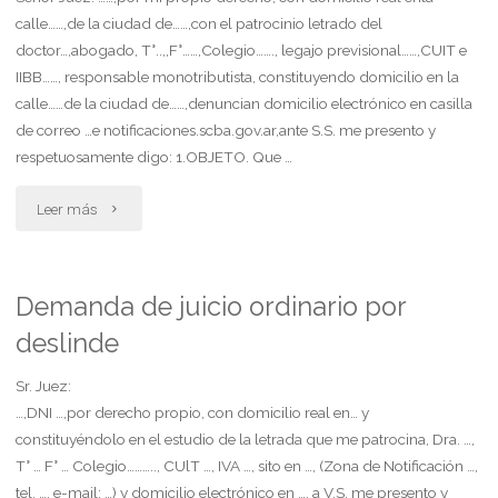
calle……,de la ciudad de……,con el patrocinio letrado del
de
doctor…,abogado, T°..,,F°……,Colegio……., legajo previsional……,CUIT e
IIBB……, responsable monotributista, constituyendo domicilio en la
boleto
calle……de la ciudad de……,denuncian domicilio electrónico en casilla
de
de correo …e notificaciones.scba.gov.ar,ante S.S. me presento y
respetuosamente digo: 1.OBJETO. Que …
compraventa.
"Demanda
Leer más
solicita
de
medida
pago
cautelar"
Demanda de juicio ordinario por
deslinde
por
subrogación"
Sr. Juez:
…,DNI …,por derecho propio, con domicilio real en… y
constituyéndolo en el estudio de la letrada que me patrocina, Dra. …,
T° … F° … Colegio……….., CUlT …, IVA …, sito en …, (Zona de Notificación …,
tel. …, e-mail: …) y domicilio electrónico en …, a V.S. me presento y