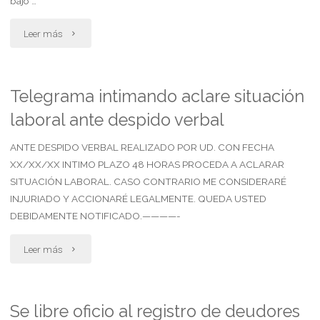
bajo …
responsabilidad
"Contesta
parental"
Leer más
demanda
laboral.
Telegrama intimando aclare situación
laboral ante despido verbal
niega
categoría
ANTE DESPIDO VERBAL REALIZADO POR UD. CON FECHA
XX/XX/XX INTIMO PLAZO 48 HORAS PROCEDA A ACLARAR
y
SITUACIÓN LABORAL. CASO CONTRARIO ME CONSIDERARÉ
INJURIADO Y ACCIONARÉ LEGALMENTE. QUEDA USTED
errores
DEBIDAMENTE NOTIFICADO.————-
en
"Telegrama
Leer más
registración.
intimando
horas
aclare
Se libre oficio al registro de deudores
extras