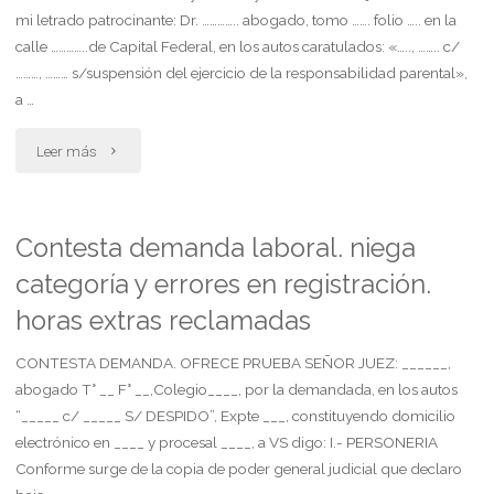
mi letrado patrocinante: Dr. ………….. abogado, tomo ……. folio ….. en la
calle …………..de Capital Federal, en los autos caratulados: «….., …….. c/
………, ……… s/suspensión del ejercicio de la responsabilidad parental»,
a …
"Contesta
Leer más
demanda
por
Contesta demanda laboral. niega
categoría y errores en registración.
suspension
horas extras reclamadas
del
CONTESTA DEMANDA. OFRECE PRUEBA SEÑOR JUEZ: ______,
ejercicio
abogado T° __ F° __,Colegio____, por la demandada, en los autos
de
“_____ c/ _____ S/ DESPIDO”, Expte ___, constituyendo domicilio
electrónico en ____ y procesal ____, a VS digo: I.- PERSONERIA
la
Conforme surge de la copia de poder general judicial que declaro