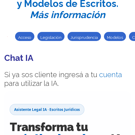
y Modelos de Escritos.
Más información
Acceso
Legislación
Jurisprudencia
Modelos
C
Chat IA
Si ya sos cliente ingresá a tu
cuenta
para utilizar la IA.
Asistente Legal IA · Escritos Jurídicos
Transforma tu