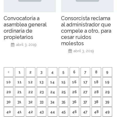
Convocatoria a
Consorcista reclama
asamblea general
al administrador que
ordinaria de
compele a otro, para
propietarios
cesar ruidos
molestos
abril 3, 2019
abril 3, 2019
1
2
3
4
5
6
7
8
9
10
11
12
13
14
15
16
17
18
19
20
21
22
23
24
25
26
27
28
29
30
31
32
33
34
35
36
37
38
39
40
41
42
43
44
45
46
47
48
49