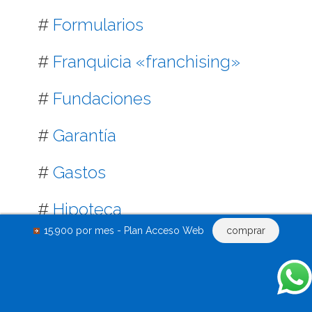
#
Formularios
#
Franquicia «franchising»
#
Fundaciones
#
Garantía
#
Gastos
#
Hipoteca
15.900 por mes - Plan Acceso Web
comprar
#
Honorarios
#
Incidentes