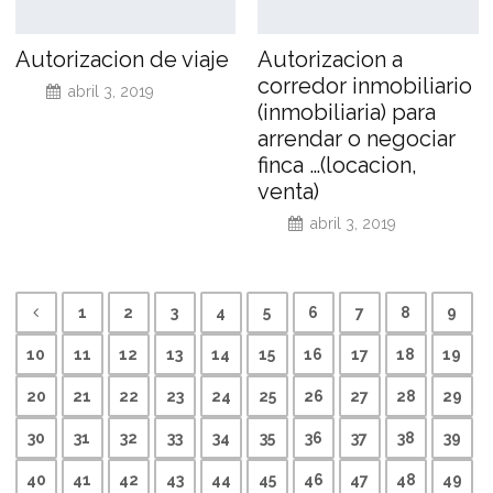
Autorizacion de viaje
Autorizacion a
corredor inmobiliario
abril 3, 2019
(inmobiliaria) para
arrendar o negociar
finca …(locacion,
venta)
abril 3, 2019
1
2
3
4
5
6
7
8
9
10
11
12
13
14
15
16
17
18
19
20
21
22
23
24
25
26
27
28
29
30
31
32
33
34
35
36
37
38
39
40
41
42
43
44
45
46
47
48
49