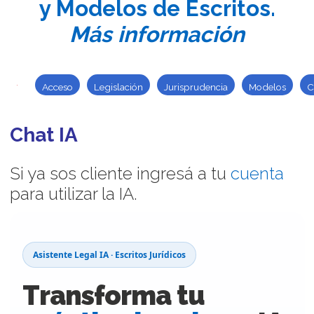
y Modelos de Escritos.
Más información
Acceso
Legislación
Jurisprudencia
Modelos
C
Chat IA
Si ya sos cliente ingresá a tu
cuenta
para utilizar la IA.
Asistente Legal IA · Escritos Jurídicos
Transforma tu