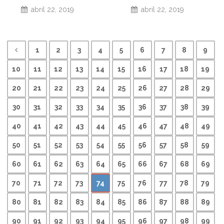
abril 22, 2019
abril 22, 2019
1
2
3
4
5
6
7
8
9
10
11
12
13
14
15
16
17
18
19
20
21
22
23
24
25
26
27
28
29
30
31
32
33
34
35
36
37
38
39
40
41
42
43
44
45
46
47
48
49
50
51
52
53
54
55
56
57
58
59
60
61
62
63
64
65
66
67
68
69
70
71
72
73
74
75
76
77
78
79
80
81
82
83
84
85
86
87
88
89
90
91
92
93
94
95
96
97
98
99