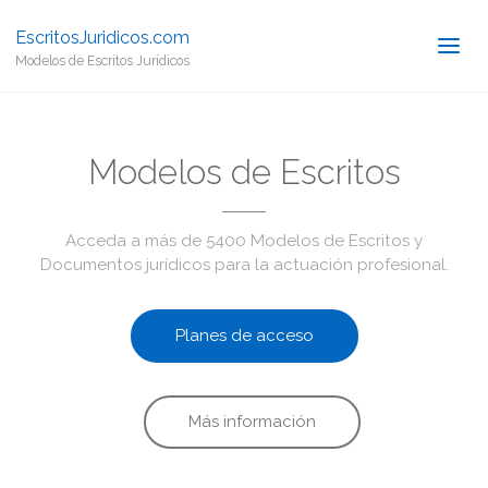
EscritosJuridicos.com
Modelos de Escritos Jurídicos
Modelos de Escritos
Acceda a más de 5400 Modelos de Escritos y
Documentos jurídicos para la actuación profesional.
Planes de acceso
Más información