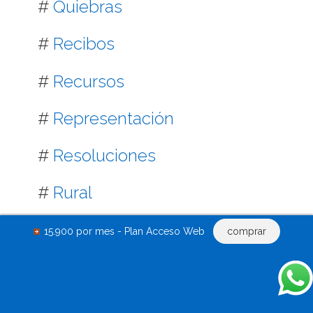
#
Quiebras
#
Recibos
#
Recursos
#
Representación
#
Resoluciones
#
Rural
#
Sentencia
15.900 por mes - Plan Acceso Web
comprar
#
Sepulcros
#
Servicios