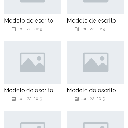
Modelo de escrito
Modelo de escrito
abril 22, 2019
abril 22, 2019
Modelo de escrito
Modelo de escrito
abril 22, 2019
abril 22, 2019