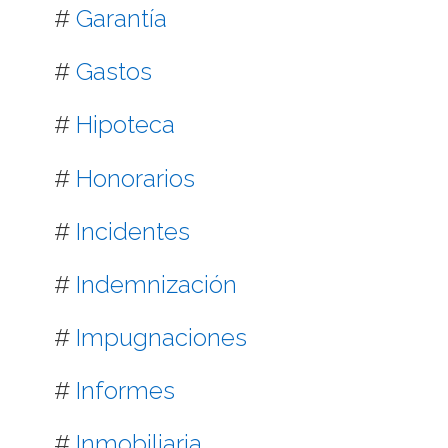
#
Garantía
#
Gastos
#
Hipoteca
#
Honorarios
#
Incidentes
#
Indemnización
#
Impugnaciones
#
Informes
#
Inmobiliaria