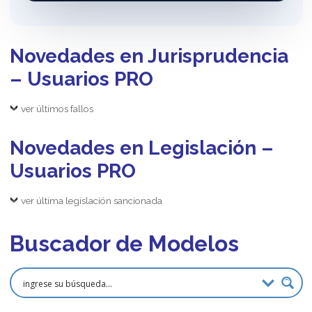
Novedades en Jurisprudencia
– Usuarios PRO
ver últimos fallos
Novedades en Legislación –
Usuarios PRO
ver última legislación sancionada
Buscador de Modelos