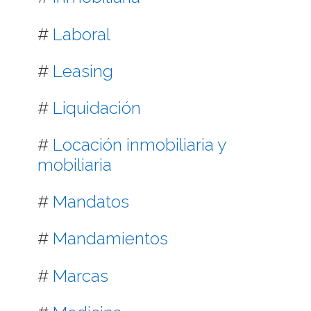
#
Laboral
#
Leasing
#
Liquidación
#
Locación inmobiliaria y
mobiliaria
#
Mandatos
#
Mandamientos
#
Marcas