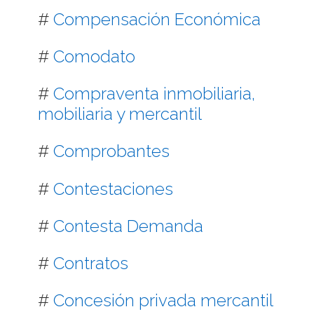
#
Compensación Económica
#
Comodato
#
Compraventa inmobiliaria,
mobiliaria y mercantil
#
Comprobantes
#
Contestaciones
#
Contesta Demanda
#
Contratos
#
Concesión privada mercantil