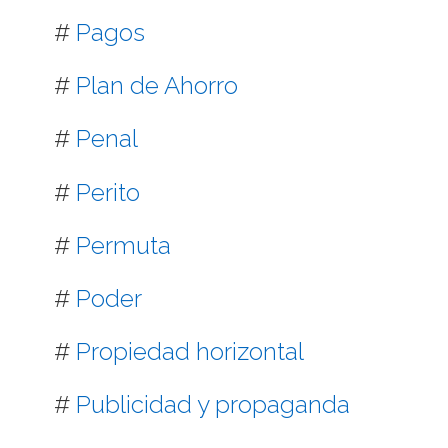
#
Pagos
#
Plan de Ahorro
#
Penal
#
Perito
#
Permuta
#
Poder
#
Propiedad horizontal
#
Publicidad y propaganda