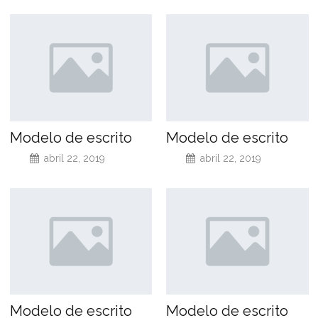
Modelo de escrito
Modelo de escrito
abril 22, 2019
abril 22, 2019
Modelo de escrito
Modelo de escrito