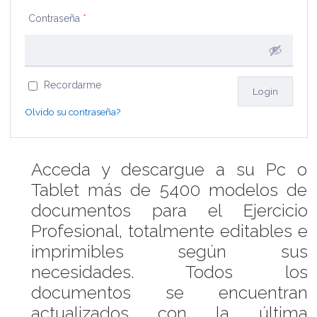
Contraseña
*
Recordarme
Olvido su contraseña?
Acceda y descargue a su Pc o
Tablet más de 5400 modelos de
documentos para el Ejercicio
Profesional, totalmente editables e
imprimibles según sus
necesidades. Todos los
documentos se encuentran
actualizados con la última