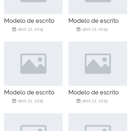
Modelo de escrito
Modelo de escrito
abril 22, 2019
abril 22, 2019
Modelo de escrito
Modelo de escrito
abril 22, 2019
abril 22, 2019