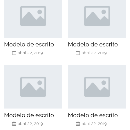
Modelo de escrito
Modelo de escrito
abril 22, 2019
abril 22, 2019
Modelo de escrito
Modelo de escrito
abril 22, 2019
abril 22, 2019