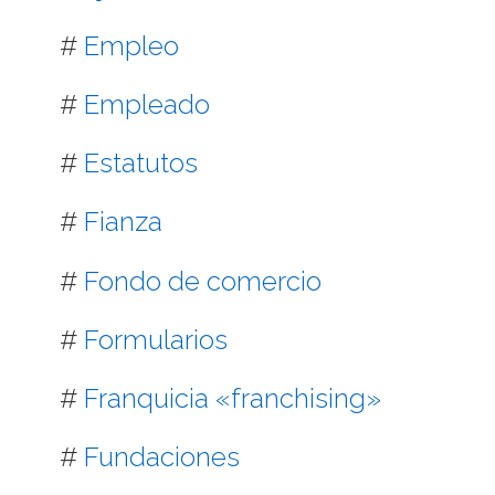
#
Empleo
#
Empleado
#
Estatutos
#
Fianza
#
Fondo de comercio
#
Formularios
#
Franquicia «franchising»
#
Fundaciones