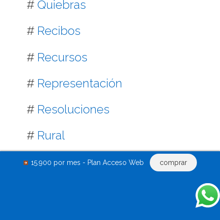
#
Quiebras
#
Recibos
#
Recursos
#
Representación
#
Resoluciones
#
Rural
#
Sentencia
15.900 por mes - Plan Acceso Web
comprar
#
Sepulcros
#
Servicios