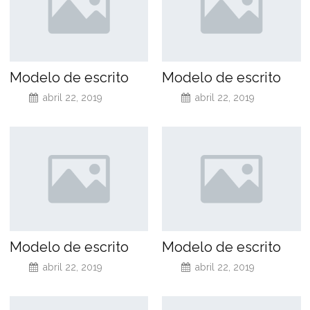
Modelo de escrito
Modelo de escrito
abril 22, 2019
abril 22, 2019
Modelo de escrito
Modelo de escrito
abril 22, 2019
abril 22, 2019