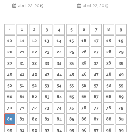
abril 22, 2019
abril 22, 2019
1
2
3
4
5
6
7
8
9
10
11
12
13
14
15
16
17
18
19
20
21
22
23
24
25
26
27
28
29
30
31
32
33
34
35
36
37
38
39
40
41
42
43
44
45
46
47
48
49
50
51
52
53
54
55
56
57
58
59
60
61
62
63
64
65
66
67
68
69
70
71
72
73
74
75
76
77
78
79
80
81
82
83
84
85
86
87
88
89
90
91
92
93
94
95
96
97
98
99