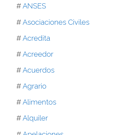
#
ANSES
#
Asociaciones Civiles
#
Acredita
#
Acreedor
#
Acuerdos
#
Agrario
#
Alimentos
#
Alquiler
#
Apelaciones