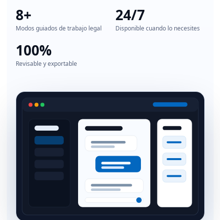
8+
24/7
Modos guiados de trabajo legal
Disponible cuando lo necesites
100%
Revisable y exportable