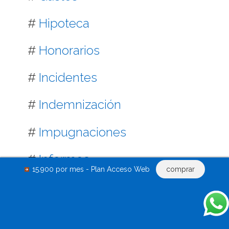
#
Hipoteca
#
Honorarios
#
Incidentes
#
Indemnización
#
Impugnaciones
#
Informes
15.900 por mes - Plan Acceso Web
comprar
#
Inmobiliaria
#
Laboral