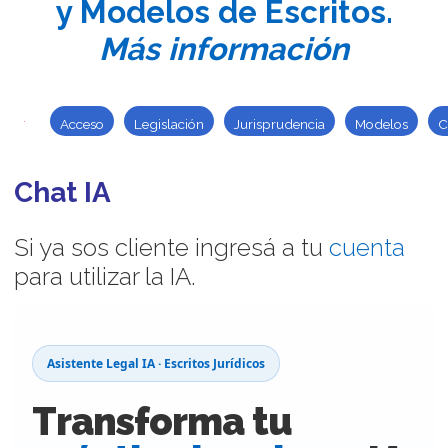
y Modelos de Escritos.
Más información
Acceso
Legislación
Jurisprudencia
Modelos
C
Chat IA
Si ya sos cliente ingresá a tu
cuenta
para utilizar la IA.
Asistente Legal IA · Escritos Jurídicos
Transforma tu