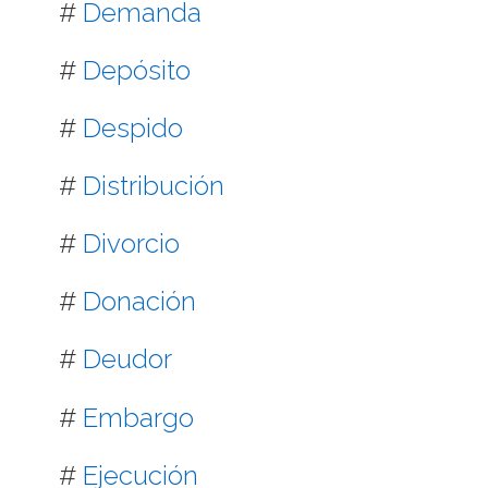
#
Demanda
#
Depósito
#
Despido
#
Distribución
#
Divorcio
#
Donación
#
Deudor
#
Embargo
#
Ejecución