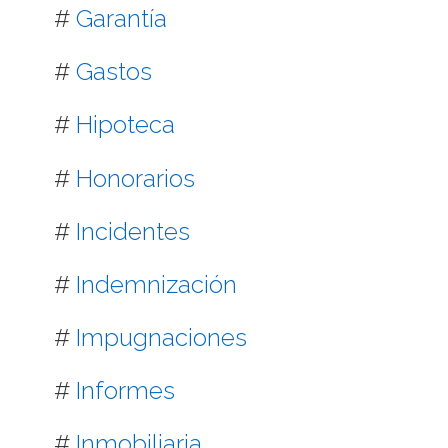
#
Garantía
#
Gastos
#
Hipoteca
#
Honorarios
#
Incidentes
#
Indemnización
#
Impugnaciones
#
Informes
#
Inmobiliaria