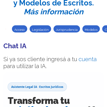
y Modelos de Escritos.
Más información
Acceso
Legislación
Jurisprudencia
Modelos
C
Chat IA
Si ya sos cliente ingresá a tu
cuenta
para utilizar la IA.
Asistente Legal IA · Escritos Jurídicos
Transforma tu