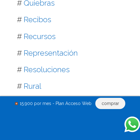
#
Quiebras
#
Recibos
#
Recursos
#
Representación
#
Resoluciones
#
Rural
#
Sentencia
15.900 por mes - Plan Acceso Web
comprar
#
Sepulcros
#
Servicios