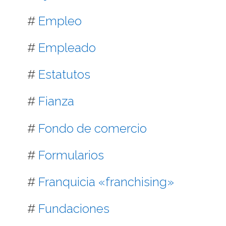
#
Empleo
#
Empleado
#
Estatutos
#
Fianza
#
Fondo de comercio
#
Formularios
#
Franquicia «franchising»
#
Fundaciones