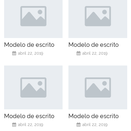
Modelo de escrito
Modelo de escrito
abril 22, 2019
abril 22, 2019
Modelo de escrito
Modelo de escrito
abril 22, 2019
abril 22, 2019