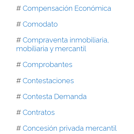
#
Compensación Económica
#
Comodato
#
Compraventa inmobiliaria,
mobiliaria y mercantil
#
Comprobantes
#
Contestaciones
#
Contesta Demanda
#
Contratos
#
Concesión privada mercantil