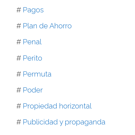
#
Pagos
#
Plan de Ahorro
#
Penal
#
Perito
#
Permuta
#
Poder
#
Propiedad horizontal
#
Publicidad y propaganda