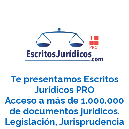
Te presentamos Escritos
Jurídicos PRO
Acceso a más de 1.000.000
de documentos jurídicos.
Legislación, Jurisprudencia