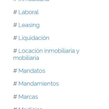
#
Laboral
#
Leasing
#
Liquidación
#
Locación inmobiliaria y
mobiliaria
#
Mandatos
#
Mandamientos
#
Marcas