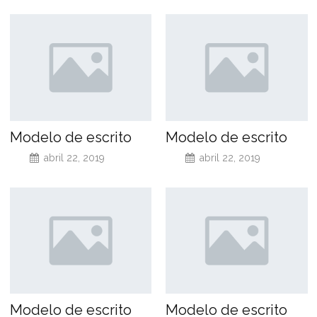
Modelo de escrito
Modelo de escrito
abril 22, 2019
abril 22, 2019
Modelo de escrito
Modelo de escrito