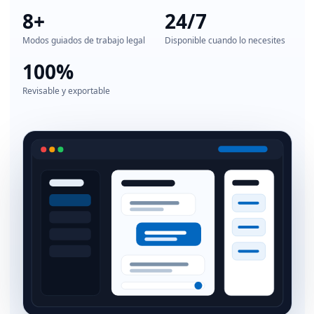
8+
24/7
Modos guiados de trabajo legal
Disponible cuando lo necesites
100%
Revisable y exportable