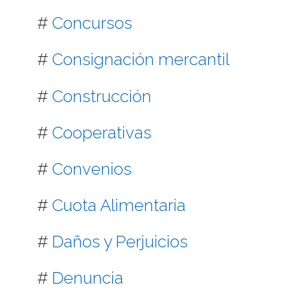
#
Concursos
#
Consignación mercantil
#
Construcción
#
Cooperativas
#
Convenios
#
Cuota Alimentaria
#
Daños y Perjuicios
#
Denuncia