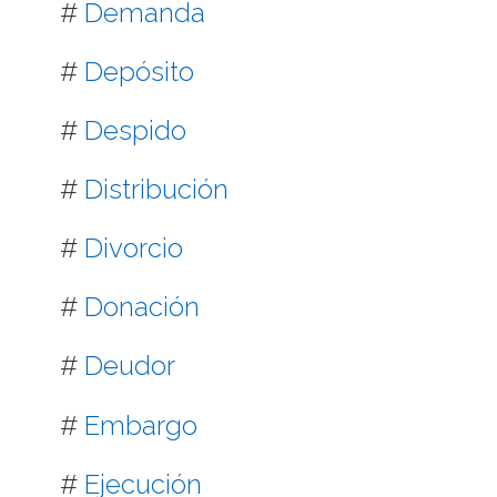
#
Demanda
#
Depósito
#
Despido
#
Distribución
#
Divorcio
#
Donación
#
Deudor
#
Embargo
#
Ejecución