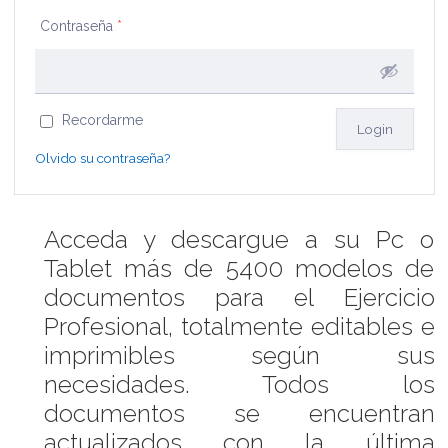
Contraseña
*
Recordarme
Olvido su contraseña?
Acceda y descargue a su Pc o
Tablet más de 5400 modelos de
documentos para el Ejercicio
Profesional, totalmente editables e
imprimibles según sus
necesidades. Todos los
documentos se encuentran
actualizados con la última