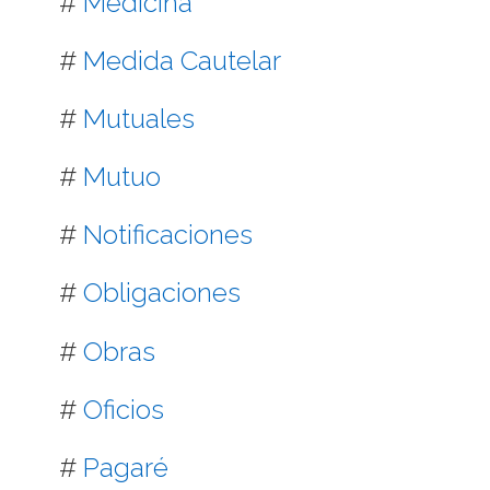
#
Medicina
#
Medida Cautelar
#
Mutuales
#
Mutuo
#
Notificaciones
#
Obligaciones
#
Obras
#
Oficios
#
Pagaré