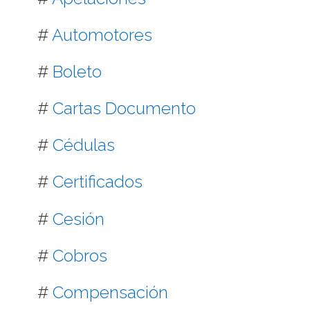
#
Automotores
#
Boleto
#
Cartas Documento
#
Cédulas
#
Certificados
#
Cesión
#
Cobros
#
Compensación