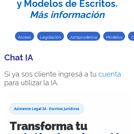
y Modelos de Escritos.
Más información
Acceso
Legislación
Jurisprudencia
Modelos
C
Chat IA
Si ya sos cliente ingresá a tu
cuenta
para utilizar la IA.
Asistente Legal IA · Escritos Jurídicos
Transforma tu