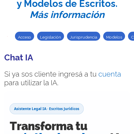
y Modelos de Escritos.
Más información
Acceso
Legislación
Jurisprudencia
Modelos
C
Chat IA
Si ya sos cliente ingresá a tu
cuenta
para utilizar la IA.
Asistente Legal IA · Escritos Jurídicos
Transforma tu