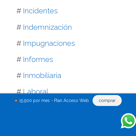
#
Incidentes
#
Indemnización
#
Impugnaciones
#
Informes
#
Inmobiliaria
#
Laboral
15.900 por mes - Plan Acceso Web
comprar
#
Leasing
#
Liquidación