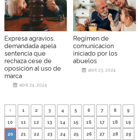
Expresa agravios.
Regimen de
demandada apela
comunicacion
sentencia que
iniciado por los
rechaza cese de
abuelos
oposición al uso de
abril 23, 2024
marca
abril 24, 2024
1
2
3
4
5
6
7
8
9
10
11
12
13
14
15
16
17
18
19
20
21
22
23
24
25
26
27
28
29