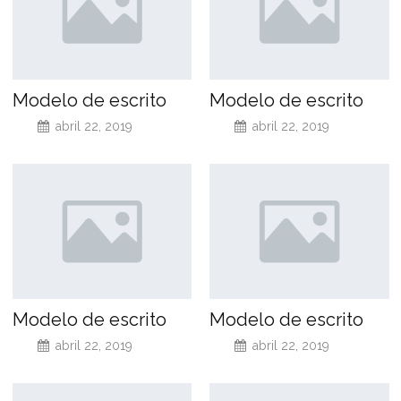
Modelo de escrito
Modelo de escrito
abril 22, 2019
abril 22, 2019
Modelo de escrito
Modelo de escrito
abril 22, 2019
abril 22, 2019