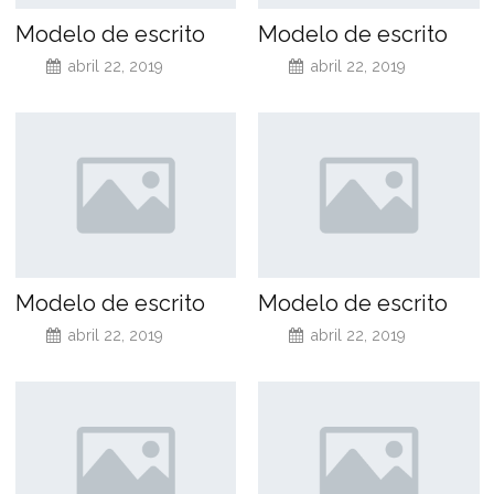
Modelo de escrito
Modelo de escrito
abril 22, 2019
abril 22, 2019
Modelo de escrito
Modelo de escrito
abril 22, 2019
abril 22, 2019