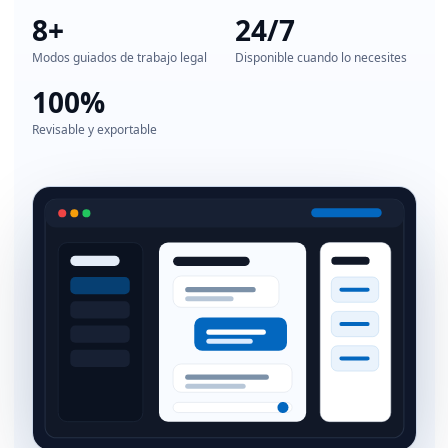
8+
24/7
Modos guiados de trabajo legal
Disponible cuando lo necesites
100%
Revisable y exportable