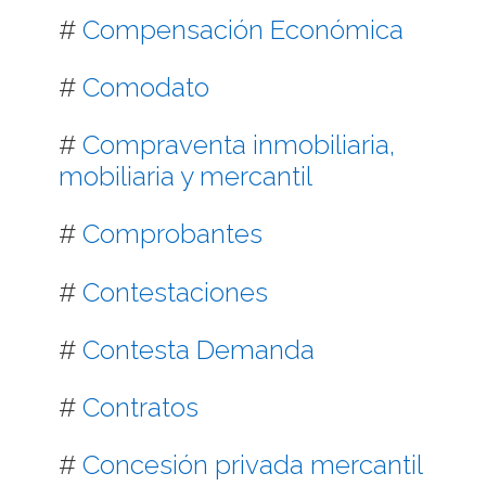
#
Compensación Económica
#
Comodato
#
Compraventa inmobiliaria,
mobiliaria y mercantil
#
Comprobantes
#
Contestaciones
#
Contesta Demanda
#
Contratos
#
Concesión privada mercantil