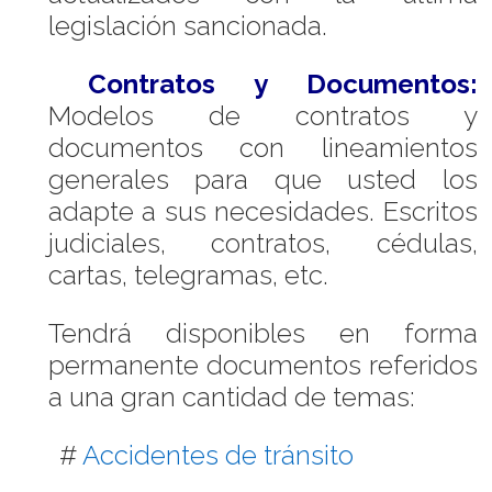
legislación sancionada.
Contratos y Documentos:
Modelos de contratos y
documentos con lineamientos
generales para que usted los
adapte a sus necesidades. Escritos
judiciales, contratos, cédulas,
cartas, telegramas, etc.
Tendrá disponibles en forma
permanente documentos referidos
a una gran cantidad de temas:
#
Accidentes de tránsito