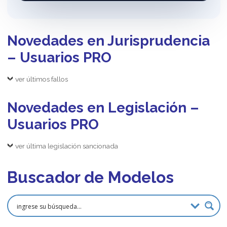
Novedades en Jurisprudencia
– Usuarios PRO
ver últimos fallos
Novedades en Legislación –
Usuarios PRO
ver última legislación sancionada
Buscador de Modelos