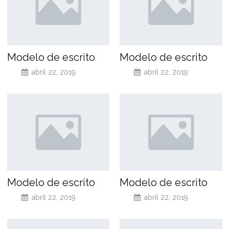
Modelo de escrito
Modelo de escrito
abril 22, 2019
abril 22, 2019
Modelo de escrito
Modelo de escrito
abril 22, 2019
abril 22, 2019