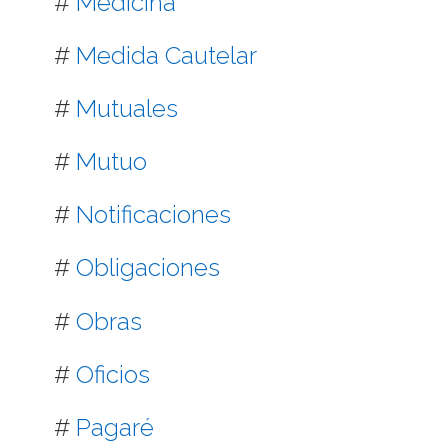
#
Medicina
#
Medida Cautelar
#
Mutuales
#
Mutuo
#
Notificaciones
#
Obligaciones
#
Obras
#
Oficios
#
Pagaré