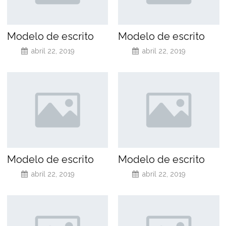
Modelo de escrito
Modelo de escrito
abril 22, 2019
abril 22, 2019
Modelo de escrito
Modelo de escrito
abril 22, 2019
abril 22, 2019