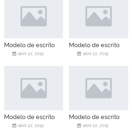
Modelo de escrito
Modelo de escrito
abril 22, 2019
abril 22, 2019
Modelo de escrito
Modelo de escrito
abril 22, 2019
abril 22, 2019