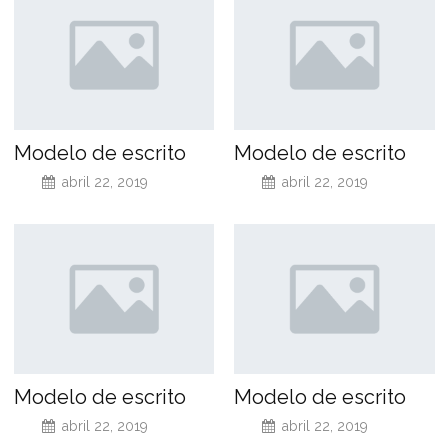
Modelo de escrito
Modelo de escrito
abril 22, 2019
abril 22, 2019
Modelo de escrito
Modelo de escrito
abril 22, 2019
abril 22, 2019