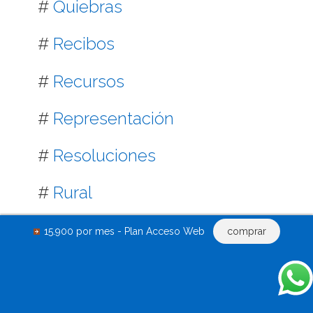
#
Quiebras
#
Recibos
#
Recursos
#
Representación
#
Resoluciones
#
Rural
#
Sentencia
15.900 por mes - Plan Acceso Web
comprar
#
Sepulcros
#
Servicios