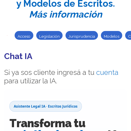
y Modelos de Escritos.
Más información
Acceso
Legislación
Jurisprudencia
Modelos
C
Chat IA
Si ya sos cliente ingresá a tu
cuenta
para utilizar la IA.
Asistente Legal IA · Escritos Jurídicos
Transforma tu