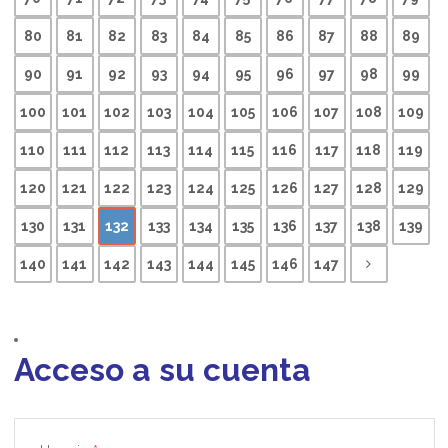
80
81
82
83
84
85
86
87
88
89
90
91
92
93
94
95
96
97
98
99
100
101
102
103
104
105
106
107
108
109
110
111
112
113
114
115
116
117
118
119
120
121
122
123
124
125
126
127
128
129
130
131
132
133
134
135
136
137
138
139
140
141
142
143
144
145
146
147
Acceso a su cuenta