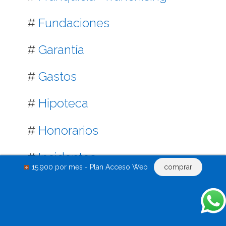
#
Fundaciones
#
Garantía
#
Gastos
#
Hipoteca
#
Honorarios
#
Incidentes
15.900 por mes - Plan Acceso Web
comprar
#
Indemnización
#
Impugnaciones