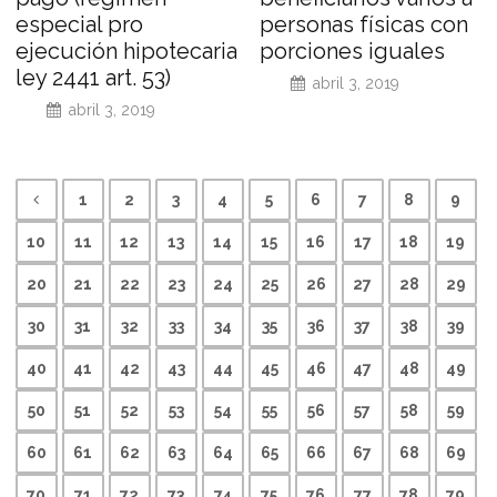
especial pro
personas físicas con
ejecución hipotecaria
porciones iguales
ley 2441 art. 53)
abril 3, 2019
abril 3, 2019
1
2
3
4
5
6
7
8
9
10
11
12
13
14
15
16
17
18
19
20
21
22
23
24
25
26
27
28
29
30
31
32
33
34
35
36
37
38
39
40
41
42
43
44
45
46
47
48
49
50
51
52
53
54
55
56
57
58
59
60
61
62
63
64
65
66
67
68
69
70
71
72
73
74
75
76
77
78
79